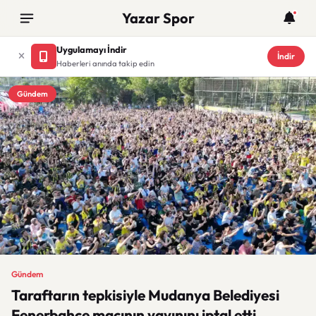
Yazar Spor
Uygulamayı İndir
İndir
Haberleri anında takip edin
Gündem
Gündem
Taraftarın tepkisiyle Mudanya Belediyesi
Fenerbahçe maçının yayınını iptal etti