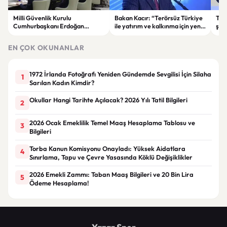
Milli Güvenlik Kurulu
Bakan Kacır: “Terörsüz Türkiye
Tuğ
Cumhurbaşkanı Erdoğan
ile yatırım ve kalkınma için yeni
şam
başkanlığında toplandı
fırsatlar doğacak”
mad
EN ÇOK OKUNANLAR
1972 İrlanda Fotoğrafı Yeniden Gündemde Sevgilisi İçin Silaha
1
Sarılan Kadın Kimdir?
Okullar Hangi Tarihte Açılacak? 2026 Yılı Tatil Bilgileri
2
2026 Ocak Emeklilik Temel Maaş Hesaplama Tablosu ve
3
Bilgileri
Torba Kanun Komisyonu Onayladı: Yüksek Aidatlara
4
Sınırlama, Tapu ve Çevre Yasasında Köklü Değişiklikler
2026 Emekli Zammı: Taban Maaş Bilgileri ve 20 Bin Lira
5
Ödeme Hesaplama!