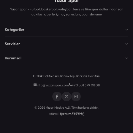
Yazar Spor
Yazar Spor - Futbol, basketbol, voleybol, tenis ve tüm spor dallarından son
dakika haberleri, maç sonuçları, puan durumu
Kategoriler
Servisler
Kurumsal
Gizlilik Politikası
Kullanım Koşulları
Site Haritası
info@yazarspor.com
+90 501 379 08 08
© 2026 Yazar Medya A.Ş. Tüm hakları saklıdır.
Egemen KEYDAL
eNews |