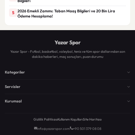
Bilgileri
2026 Emekli Zammı: Taban Maaş Bilgileri ve 20 Bin Lira
5
Ödeme Hesaplama!
Yazar Spor
Yazar Spor - Futbol, basketbol, voleybol, tenis ve tüm spor dallarından son
dakika haberleri, maç sonuçları, puan durumu
Kategoriler
Servisler
Kurumsal
Gizlilik Politikası
Kullanım Koşulları
Site Haritası
info@yazarspor.com
+90 501 379 08 08