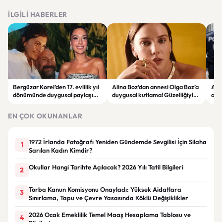
İLGILI HABERLER
Bergüzar Korel’den 17. evlilik yıl
Alina Boz’dan annesi Olga Boz’a
Ank
dönümünde duygusal paylaşım!
duygusal kutlama! Güzelliğiyle
ope
Düğün albümünü açtı
dikkat çekti
hakk
EN ÇOK OKUNANLAR
1972 İrlanda Fotoğrafı Yeniden Gündemde Sevgilisi İçin Silaha
1
Sarılan Kadın Kimdir?
Okullar Hangi Tarihte Açılacak? 2026 Yılı Tatil Bilgileri
2
Torba Kanun Komisyonu Onayladı: Yüksek Aidatlara
3
Sınırlama, Tapu ve Çevre Yasasında Köklü Değişiklikler
2026 Ocak Emeklilik Temel Maaş Hesaplama Tablosu ve
4