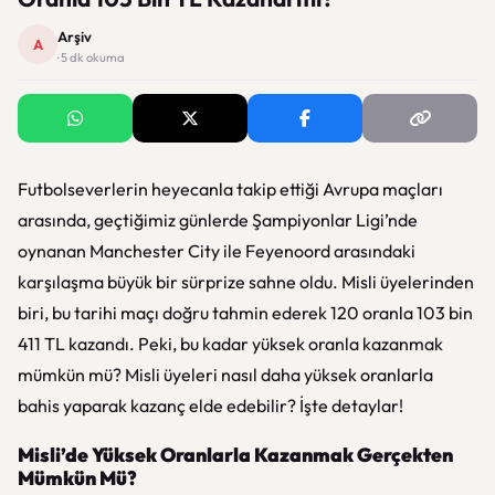
Arşiv
A
· 5 dk okuma
Futbolseverlerin heyecanla takip ettiği Avrupa maçları
arasında, geçtiğimiz günlerde Şampiyonlar Ligi’nde
oynanan Manchester City ile Feyenoord arasındaki
karşılaşma büyük bir sürprize sahne oldu. Misli üyelerinden
biri, bu tarihi maçı doğru tahmin ederek 120 oranla 103 bin
411 TL kazandı. Peki, bu kadar yüksek oranla kazanmak
mümkün mü? Misli üyeleri nasıl daha yüksek oranlarla
bahis yaparak kazanç elde edebilir? İşte detaylar!
Misli’de Yüksek Oranlarla Kazanmak Gerçekten
Mümkün Mü?