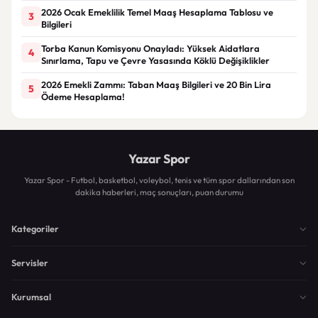
2026 Ocak Emeklilik Temel Maaş Hesaplama Tablosu ve
3
Bilgileri
Torba Kanun Komisyonu Onayladı: Yüksek Aidatlara
4
Sınırlama, Tapu ve Çevre Yasasında Köklü Değişiklikler
2026 Emekli Zammı: Taban Maaş Bilgileri ve 20 Bin Lira
5
Ödeme Hesaplama!
Yazar Spor
Yazar Spor - Futbol, basketbol, voleybol, tenis ve tüm spor dallarından son
dakika haberleri, maç sonuçları, puan durumu
Kategoriler
Servisler
Kurumsal