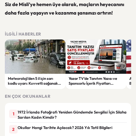
Siz de Misli’ye hemen üye olarak, maçların heyecanını
daha fazla yaşayın ve kazanma şansınızı artırın!
İLGILI HABERLER
Meteoroloji'den 5 il için sarı
Yazar TV’de Tanıtım Yazısı ve
ABD
kodlu uyarı: Kuvvetli sağanak
Sponsorlu İçerik Fiyatları
Boğ
ve fırtına geliyor
Güncellendi: Yeni Fiyat 15 Bin TL
iht
EN ÇOK OKUNANLAR
1972 İrlanda Fotoğrafı Yeniden Gündemde Sevgilisi İçin Silaha
1
Sarılan Kadın Kimdir?
Okullar Hangi Tarihte Açılacak? 2026 Yılı Tatil Bilgileri
2