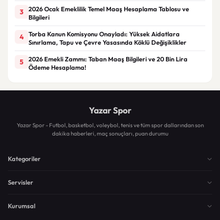
2026 Ocak Emeklilik Temel Maaş Hesaplama Tablosu ve
3
Bilgileri
Torba Kanun Komisyonu Onayladı: Yüksek Aidatlara
4
Sınırlama, Tapu ve Çevre Yasasında Köklü Değişiklikler
2026 Emekli Zammı: Taban Maaş Bilgileri ve 20 Bin Lira
5
Ödeme Hesaplama!
Yazar Spor
Yazar Spor - Futbol, basketbol, voleybol, tenis ve tüm spor dallarından son
dakika haberleri, maç sonuçları, puan durumu
Kategoriler
Servisler
Kurumsal