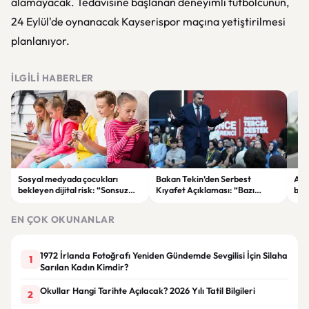
alamayacak. Tedavisine başlanan deneyimli futbolcunun,
24 Eylül'de oynanacak Kayserispor maçına yetiştirilmesi
planlanıyor.
İLGILI HABERLER
Sosyal medyada çocukları
Bakan Tekin’den Serbest
Akı
bekleyen dijital risk: “Sonsuz
Kıyafet Açıklaması: “Bazı
başl
kaydırma” bağımlılığına dikkat
Olumsuzluklar Ortaya Çıktı”
ger
EN ÇOK OKUNANLAR
1972 İrlanda Fotoğrafı Yeniden Gündemde Sevgilisi İçin Silaha
1
Sarılan Kadın Kimdir?
Okullar Hangi Tarihte Açılacak? 2026 Yılı Tatil Bilgileri
2