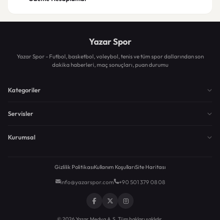
Yazar Spor
Yazar Spor - Futbol, basketbol, voleybol, tenis ve tüm spor dallarından son
dakika haberleri, maç sonuçları, puan durumu
Kategoriler
Servisler
Kurumsal
Gizlilik Politikası
Kullanım Koşulları
Site Haritası
info@yazarspor.com
+90 501 379 08 08
© 2026 Yazar Medya A.Ş. Tüm hakları saklıdır.