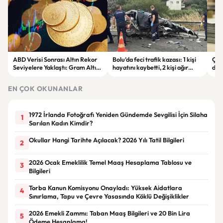
ABD Verisi Sonrası Altın Rekor
Bolu’da feci trafik kazası: 1 kişi
Çift
Seviyelere Yaklaştı: Gram Altın
hayatını kaybetti, 2 kişi ağır
des
6 Bin 700 TL Sınırında
yaralandı
yatı
EN ÇOK OKUNANLAR
1972 İrlanda Fotoğrafı Yeniden Gündemde Sevgilisi İçin Silaha
1
Sarılan Kadın Kimdir?
Okullar Hangi Tarihte Açılacak? 2026 Yılı Tatil Bilgileri
2
2026 Ocak Emeklilik Temel Maaş Hesaplama Tablosu ve
3
Bilgileri
Torba Kanun Komisyonu Onayladı: Yüksek Aidatlara
4
Sınırlama, Tapu ve Çevre Yasasında Köklü Değişiklikler
2026 Emekli Zammı: Taban Maaş Bilgileri ve 20 Bin Lira
5
Ödeme Hesaplama!