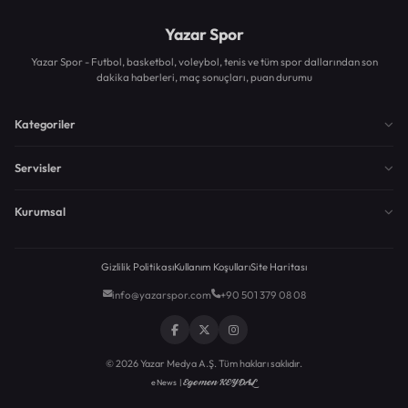
Yazar Spor
Yazar Spor - Futbol, basketbol, voleybol, tenis ve tüm spor dallarından son
dakika haberleri, maç sonuçları, puan durumu
Kategoriler
Servisler
Kurumsal
Gizlilik Politikası
Kullanım Koşulları
Site Haritası
info@yazarspor.com
+90 501 379 08 08
© 2026 Yazar Medya A.Ş. Tüm hakları saklıdır.
Egemen KEYDAL
eNews |