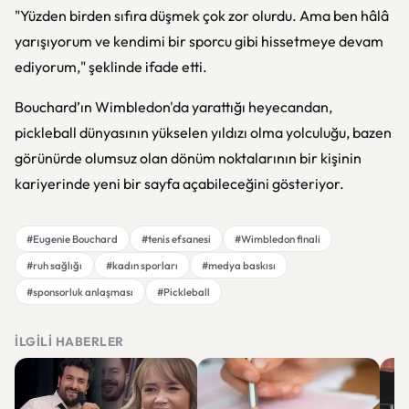
"Yüzden birden sıfıra düşmek çok zor olurdu. Ama ben hâlâ
yarışıyorum ve kendimi bir sporcu gibi hissetmeye devam
ediyorum," şeklinde ifade etti.
Bouchard’ın Wimbledon'da yarattığı heyecandan,
pickleball dünyasının yükselen yıldızı olma yolculuğu, bazen
görünürde olumsuz olan dönüm noktalarının bir kişinin
kariyerinde yeni bir sayfa açabileceğini gösteriyor.
#Eugenie Bouchard
#tenis efsanesi
#Wimbledon finali
#ruh sağlığı
#kadın sporları
#medya baskısı
#sponsorluk anlaşması
#Pickleball
İLGILI HABERLER