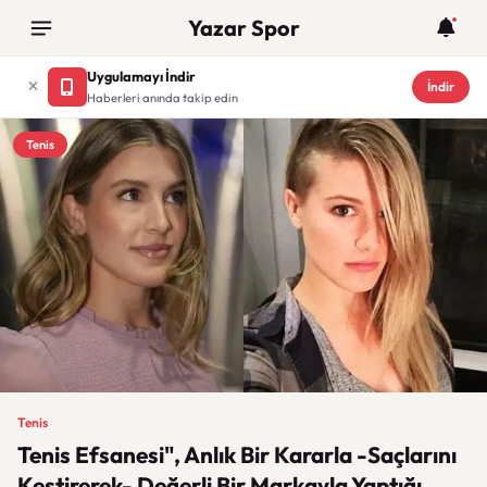
Yazar Spor
Uygulamayı İndir
İndir
Haberleri anında takip edin
Tenis
Tenis
Tenis Efsanesi", Anlık Bir Kararla -Saçlarını
Kestirerek- Değerli Bir Markayla Yaptığı