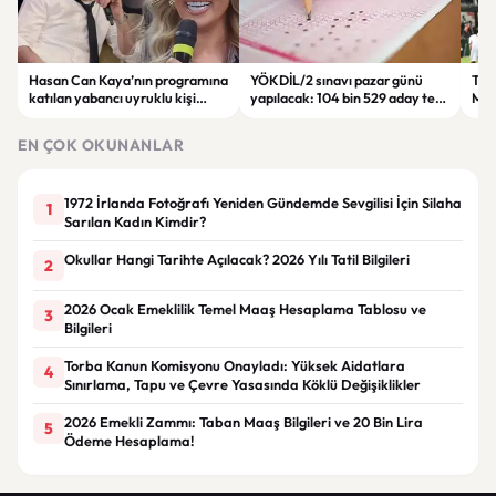
Hasan Can Kaya’nın programına
YÖKDİL/2 sınavı pazar günü
Tren
katılan yabancı uyruklu kişi
yapılacak: 104 bin 529 aday ter
Man
çalışma izni olmadığı
dökecek
Bol
gerekçesiyle gözaltına alındı
EN ÇOK OKUNANLAR
1972 İrlanda Fotoğrafı Yeniden Gündemde Sevgilisi İçin Silaha
1
Sarılan Kadın Kimdir?
Okullar Hangi Tarihte Açılacak? 2026 Yılı Tatil Bilgileri
2
2026 Ocak Emeklilik Temel Maaş Hesaplama Tablosu ve
3
Bilgileri
Torba Kanun Komisyonu Onayladı: Yüksek Aidatlara
4
Sınırlama, Tapu ve Çevre Yasasında Köklü Değişiklikler
2026 Emekli Zammı: Taban Maaş Bilgileri ve 20 Bin Lira
5
Ödeme Hesaplama!