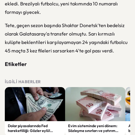
ekledi. Brezilyalı futbolcu, yeni takımında 10 numaralı
formayı giyecek.
Tete, geçen sezon başında Shaktar Donetsk'ten bedelsiz
olarak Galatasaray'a transfer olmuştu. Sarı kırmızılı
kulüpte beklentileri karşılayamayan 24 yaşındaki futbolcu
45 maçta 3 kez fileleri sarsarken 4'te gol pası verdi.
Etiketler
İLGILI HABERLER
Dolar piyasalarında Fed
Evim sisteminde yeni dönem:
Alta
hareketliliği: Gözler eylül
Sözleşme sınırları ve yatırım
bell