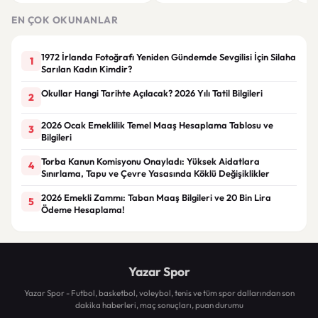
ayındaki faiz kararında
kuralları değişti
Bil
duy
EN ÇOK OKUNANLAR
1972 İrlanda Fotoğrafı Yeniden Gündemde Sevgilisi İçin Silaha
1
Sarılan Kadın Kimdir?
Okullar Hangi Tarihte Açılacak? 2026 Yılı Tatil Bilgileri
2
2026 Ocak Emeklilik Temel Maaş Hesaplama Tablosu ve
3
Bilgileri
Torba Kanun Komisyonu Onayladı: Yüksek Aidatlara
4
Sınırlama, Tapu ve Çevre Yasasında Köklü Değişiklikler
2026 Emekli Zammı: Taban Maaş Bilgileri ve 20 Bin Lira
5
Ödeme Hesaplama!
Yazar Spor
Yazar Spor - Futbol, basketbol, voleybol, tenis ve tüm spor dallarından son
dakika haberleri, maç sonuçları, puan durumu