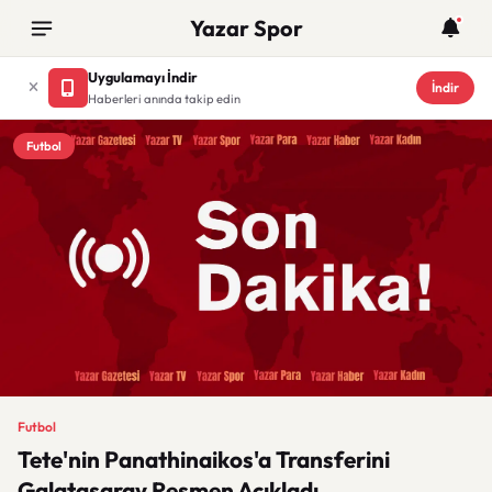
Yazar Spor
Uygulamayı İndir
İndir
Haberleri anında takip edin
Futbol
Futbol
Tete'nin Panathinaikos'a Transferini
Galatasaray Resmen Açıkladı