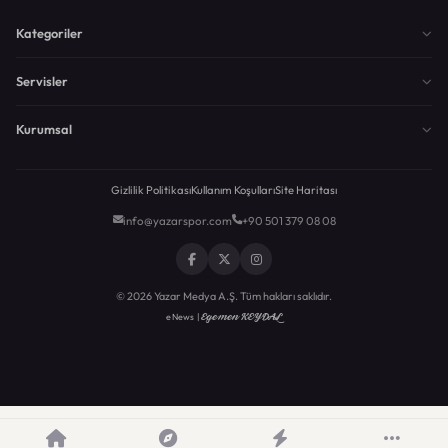
Kategoriler
Servisler
Kurumsal
Gizlilik Politikası
Kullanım Koşulları
Site Haritası
info@yazarspor.com
+90 501 379 08 08
© 2026 Yazar Medya A.Ş. Tüm hakları saklıdır.
Egemen KEYDAL
eNews |