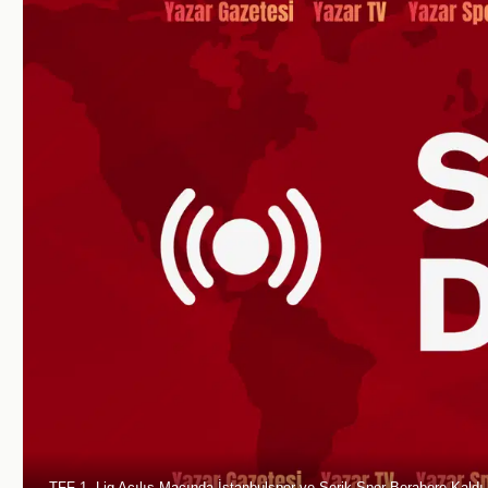
TFF 1. Lig Açılış Maçında İstanbulspor ve Serik Spor Berabere Kaldı