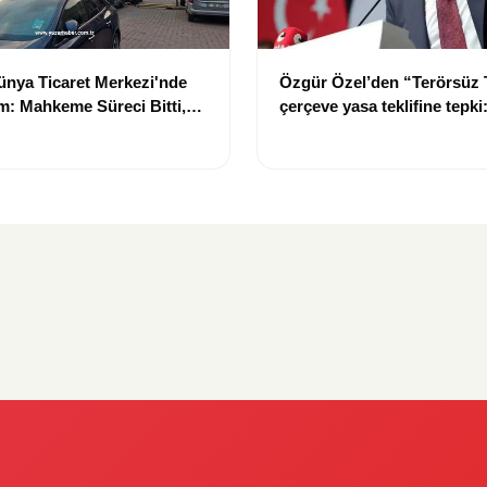
nya Ticaret Merkezi'nde
Özgür Özel’den “Terörsüz 
: Mahkeme Süreci Bitti,
çerçeve yasa teklifine tepki
n Dev Projesi Ne Zaman
“Meselenin ruhuna aykırı”
acak?