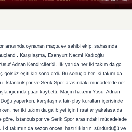
 Spor arasında oynanan maçta ev sahibi ekip, sahasında
nuçlandı. Karşılaşma, Esenyurt Necmi Kadıoğlu
f Adnan Kendirciler'di. İlk yarıda her iki takım da gol
golsüz eşitlikle sona erdi. Bu sonuçla her iki takım da
du. İstanbulspor ve Serik Spor arasındaki mücadelede net
başlangıcında puan kaybetti. Maçın hakemi Yusuf Adnan
 Doğu yaparken, karşılaşma fair-play kuralları içerisinde
en, her iki takım da galibiyet için fırsatlar yakalasa da
re göre, İstanbulspor ve Serik Spor arasındaki mücadelede
ti. İki takımın da sezon öncesi hazırlıklarını sürdürdüğü ve