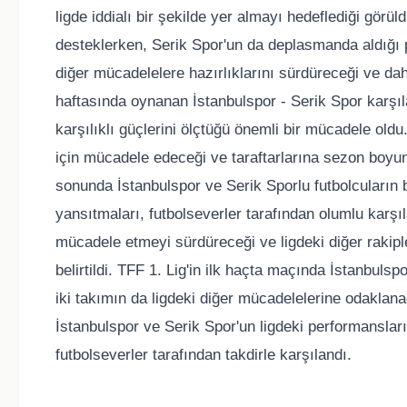
ligde iddialı bir şekilde yer almayı hedeflediği görü
desteklerken, Serik Spor'un da deplasmanda aldığı p
diğer mücadelelere hazırlıklarını sürdüreceği ve daha 
haftasında oynanan İstanbulspor - Serik Spor karşı
karşılıklı güçlerini ölçtüğü önemli bir mücadele old
için mücadele edeceği ve taraftarlarına sezon boyunc
sonunda İstanbulspor ve Serik Sporlu futbolcuların b
yansıtmaları, futbolseverler tarafından olumlu karş
mücadele etmeyi sürdüreceği ve ligdeki diğer rakip
belirtildi. TFF 1. Lig'in ilk haçta maçında İstanbuls
iki takımın da ligdeki diğer mücadelelerine odaklana
İstanbulspor ve Serik Spor'un ligdeki performanslar
futbolseverler tarafından takdirle karşılandı.