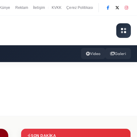
Künye
Reklam
İletişim
KVKK
Çerez Politikası
|
Video
Galeri
SON DAKIKA