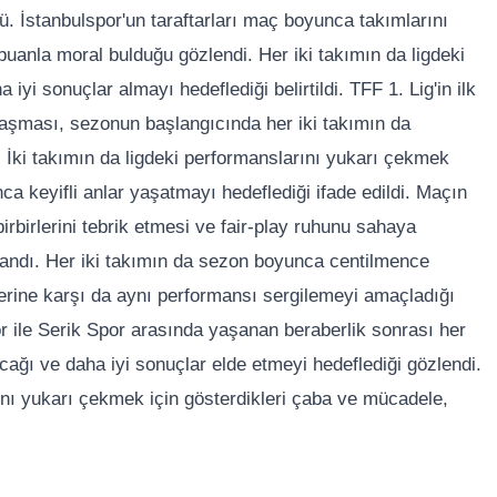
ldü. İstanbulspor'un taraftarları maç boyunca takımlarını
uanla moral bulduğu gözlendi. Her iki takımın da ligdeki
iyi sonuçlar almayı hedeflediği belirtildi. TFF 1. Lig'in ilk
laşması, sezonun başlangıcında her iki takımın da
u. İki takımın da ligdeki performanslarını yukarı çekmek
a keyifli anlar yaşatmayı hedeflediği ifade edildi. Maçın
irbirlerini tebrik etmesi ve fair-play ruhunu sahaya
ılandı. Her iki takımın da sezon boyunca centilmence
lerine karşı da aynı performansı sergilemeyi amaçladığı
por ile Serik Spor arasında yaşanan beraberlik sonrası her
cağı ve daha iyi sonuçlar elde etmeyi hedeflediği gözlendi.
ını yukarı çekmek için gösterdikleri çaba ve mücadele,