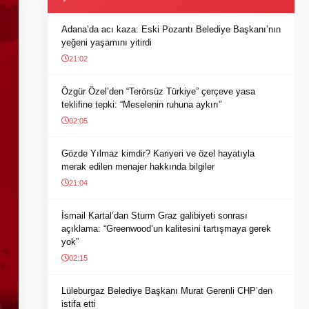
Adana’da acı kaza: Eski Pozantı Belediye Başkanı’nın
yeğeni yaşamını yitirdi
21:02
Özgür Özel’den “Terörsüz Türkiye” çerçeve yasa
teklifine tepki: “Meselenin ruhuna aykırı”
02:05
Gözde Yılmaz kimdir? Kariyeri ve özel hayatıyla
merak edilen menajer hakkında bilgiler
21:04
İsmail Kartal’dan Sturm Graz galibiyeti sonrası
açıklama: “Greenwood’un kalitesini tartışmaya gerek
yok”
02:15
Lüleburgaz Belediye Başkanı Murat Gerenli CHP’den
istifa etti