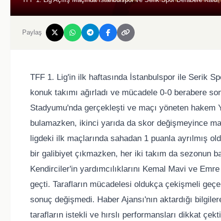
Paylaş
TFF 1. Lig'in ilk haftasında İstanbulspor ile Serik
konuk takımı ağırladı ve mücadele 0-0 berabere so
Stadyumu'nda gerçekleşti ve maçı yöneten hakem Yusu
bulamazken, ikinci yarıda da skor değişmeyince maç 
ligdeki ilk maçlarında sahadan 1 puanla ayrılmış ol
bir galibiyet çıkmazken, her iki takım da sezonun 
Kendirciler'in yardımcılıklarını Kemal Mavi ve Emre
geçti. Tarafların mücadelesi oldukça çekişmeli geçerk
sonuç değişmedi. Haber Ajansı'nın aktardığı bilgile
tarafların istekli ve hırslı performansları dikkat çek