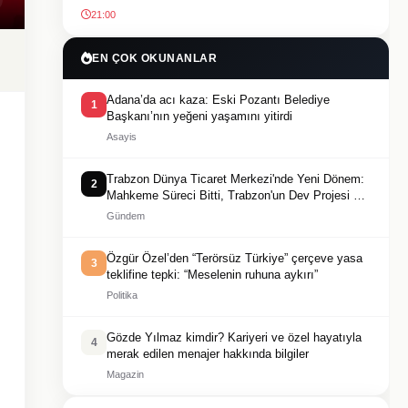
21:00
EN ÇOK OKUNANLAR
Adana’da acı kaza: Eski Pozantı Belediye
1
Başkanı’nın yeğeni yaşamını yitirdi
Asayis
Trabzon Dünya Ticaret Merkezi'nde Yeni Dönem:
2
Mahkeme Süreci Bitti, Trabzon'un Dev Projesi Ne
Zaman Tamamlanacak?
Gündem
Özgür Özel’den “Terörsüz Türkiye” çerçeve yasa
3
teklifine tepki: “Meselenin ruhuna aykırı”
Politika
Gözde Yılmaz kimdir? Kariyeri ve özel hayatıyla
4
merak edilen menajer hakkında bilgiler
Magazin