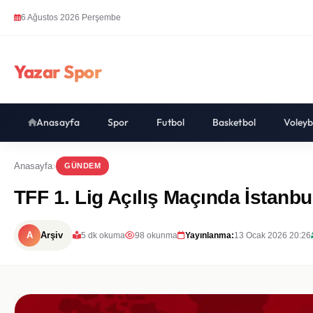
6 Ağustos 2026 Perşembe
Yazar Spor
Anasayfa
Spor
Futbol
Basketbol
Voleyb
Anasayfa
GÜNDEM
TFF 1. Lig Açılış Maçında İstanb
A
Arşiv
5 dk okuma
98 okunma
Yayınlanma:
13 Ocak 2026 20:26