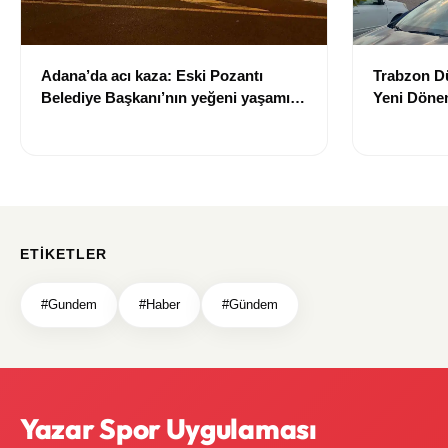
Adana’da acı kaza: Eski Pozantı
Trabzon Dü
Belediye Başkanı’nın yeğeni yaşamını
Yeni Dönem
yitirdi
Trabzon'u
Tamamlan
ETIKETLER
#Gundem
#Haber
#Gündem
Yazar Spor Uygulaması