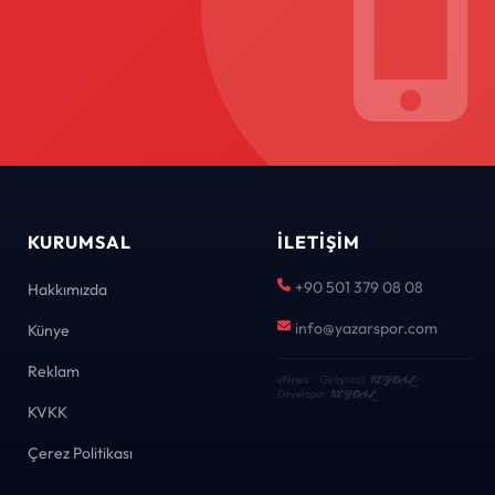
KURUMSAL
İLETIŞIM
+90 501 379 08 08
Hakkımızda
info@yazarspor.com
Künye
Reklam
KEYDAL
eNews · Geliştirici
·
KEYDAL
Developer
KVKK
Çerez Politikası