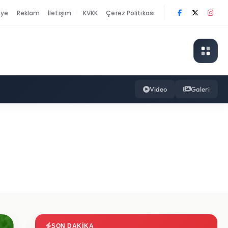
nye
Reklam
İletişim
KVKK
Çerez Politikası
|
Video
Galeri
SON DAKIKA