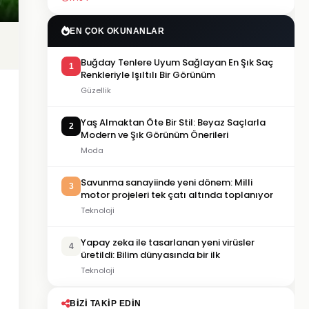
EN ÇOK OKUNANLAR
Buğday Tenlere Uyum Sağlayan En Şık Saç
1
Renkleriyle Işıltılı Bir Görünüm
Güzellik
Yaş Almaktan Öte Bir Stil: Beyaz Saçlarla
2
Modern ve Şık Görünüm Önerileri
Moda
Savunma sanayiinde yeni dönem: Milli
3
motor projeleri tek çatı altında toplanıyor
Teknoloji
Yapay zeka ile tasarlanan yeni virüsler
4
üretildi: Bilim dünyasında bir ilk
Teknoloji
BIZI TAKIP EDIN