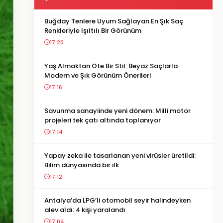
Buğday Tenlere Uyum Sağlayan En Şık Saç
Renkleriyle Işıltılı Bir Görünüm
17:20
Yaş Almaktan Öte Bir Stil: Beyaz Saçlarla
Modern ve Şık Görünüm Önerileri
17:16
Savunma sanayiinde yeni dönem: Milli motor
projeleri tek çatı altında toplanıyor
17:14
Yapay zeka ile tasarlanan yeni virüsler üretildi:
Bilim dünyasında bir ilk
17:12
Antalya’da LPG’li otomobil seyir halindeyken
alev aldı: 4 kişi yaralandı
17:04