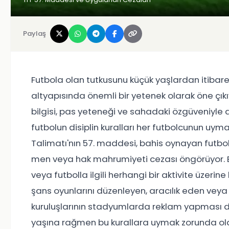
Paylaş
Futbola olan tutkusunu küçük yaşlardan itib
altyapısında önemli bir yetenek olarak öne çı
bilgisi, pas yeteneği ve sahadaki özgüveniyle
futbolun disiplin kuralları her futbolcunun uyma
Talimatı'nın 57. maddesi, bahis oynayan futb
men veya hak mahrumiyeti cezası öngörüyor. B
veya futbolla ilgili herhangi bir aktivite üzeri
şans oyunlarını düzenleyen, aracılık eden veya 
kuruluşlarının stadyumlarda reklam yapması d
yaşına rağmen bu kurallara uymak zorunda oldu