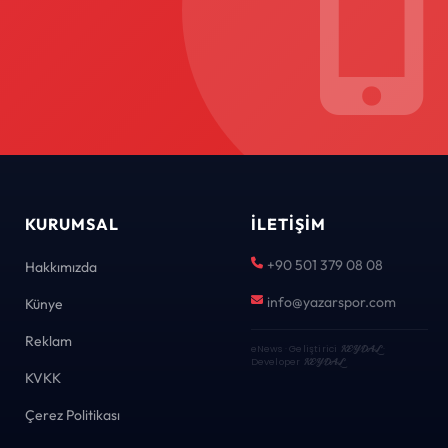
KURUMSAL
İLETIŞIM
+90 501 379 08 08
Hakkımızda
info@yazarspor.com
Künye
Reklam
eNews · Geliştirici
KEYDAL
·
Developer
KEYDAL
KVKK
Çerez Politikası