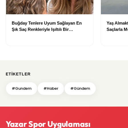
Buğday Tenlere Uyum Sağlayan En
Yaş Almakt
Şık Saç Renkleriyle Işıltılı Bir
Saçlarla 
Görünüm
Önerileri
ETIKETLER
#Gundem
#Haber
#Gündem
Yazar Spor Uygulaması