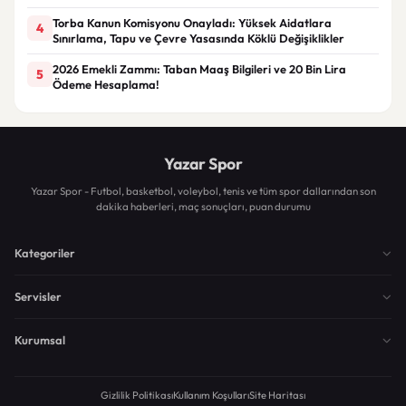
Torba Kanun Komisyonu Onayladı: Yüksek Aidatlara
4
Sınırlama, Tapu ve Çevre Yasasında Köklü Değişiklikler
2026 Emekli Zammı: Taban Maaş Bilgileri ve 20 Bin Lira
5
Ödeme Hesaplama!
Yazar Spor
Yazar Spor - Futbol, basketbol, voleybol, tenis ve tüm spor dallarından son
dakika haberleri, maç sonuçları, puan durumu
Kategoriler
Servisler
Kurumsal
Gizlilik Politikası
Kullanım Koşulları
Site Haritası