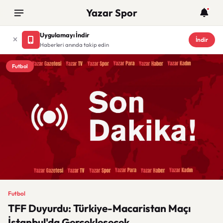
Yazar Spor
Uygulamayı İndir
İndir
Haberleri anında takip edin
Futbol
Futbol
TFF Duyurdu: Türkiye-Macaristan Maçı
İstanbul'da Gerçekleşecek