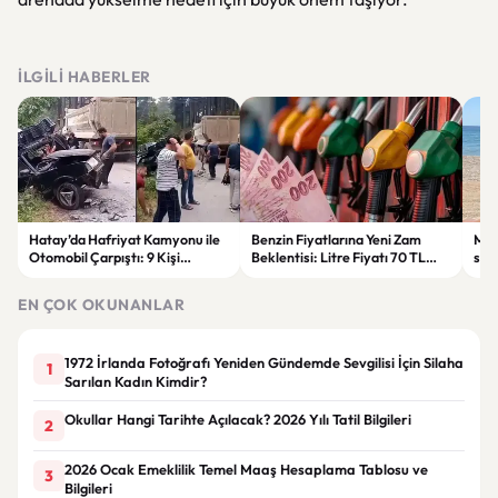
İLGILI HABERLER
Hatay’da Hafriyat Kamyonu ile
Benzin Fiyatlarına Yeni Zam
Mine
Otomobil Çarpıştı: 9 Kişi
Beklentisi: Litre Fiyatı 70 TL
sos
Yaralandı
Sınırına Yaklaşıyor
EN ÇOK OKUNANLAR
1972 İrlanda Fotoğrafı Yeniden Gündemde Sevgilisi İçin Silaha
1
Sarılan Kadın Kimdir?
Okullar Hangi Tarihte Açılacak? 2026 Yılı Tatil Bilgileri
2
2026 Ocak Emeklilik Temel Maaş Hesaplama Tablosu ve
3
Bilgileri