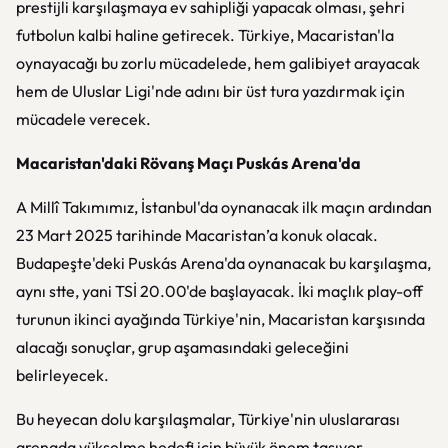
prestijli karşılaşmaya ev sahipliği yapacak olması, şehri
futbolun kalbi haline getirecek. Türkiye, Macaristan'la
oynayacağı bu zorlu mücadelede, hem galibiyet arayacak
hem de Uluslar Ligi'nde adını bir üst tura yazdırmak için
mücadele verecek.
Macaristan'daki Rövanş Maçı Puskás Arena'da
A Millî Takımımız, İstanbul'da oynanacak ilk maçın ardından
23 Mart 2025 tarihinde Macaristan’a konuk olacak.
Budapeşte'deki Puskás Arena'da oynanacak bu karşılaşma,
aynı stte, yani TSİ 20.00'de başlayacak. İki maçlık play-off
turunun ikinci ayağında Türkiye'nin, Macaristan karşısında
alacağı sonuçlar, grup aşamasındaki geleceğini
belirleyecek.
Bu heyecan dolu karşılaşmalar, Türkiye'nin uluslararası
arenada yükselme hedefi için büyük önem taşıyor.