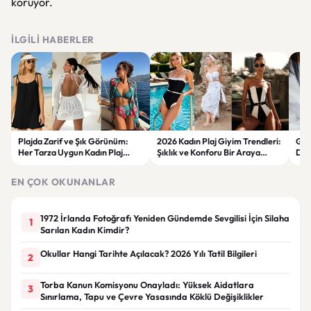
koruyor.
İLGILI HABERLER
Plajda Zarif ve Şık Görünüm:
2026 Kadın Plaj Giyim Trendleri:
Güz
Her Tarza Uygun Kadın Plaj
Şıklık ve Konforu Bir Araya
Dön
Giyim Önerileri
Getiren Modeller
Bakı
Çöz
EN ÇOK OKUNANLAR
1972 İrlanda Fotoğrafı Yeniden Gündemde Sevgilisi İçin Silaha
1
Sarılan Kadın Kimdir?
Okullar Hangi Tarihte Açılacak? 2026 Yılı Tatil Bilgileri
2
Torba Kanun Komisyonu Onayladı: Yüksek Aidatlara
3
Sınırlama, Tapu ve Çevre Yasasında Köklü Değişiklikler