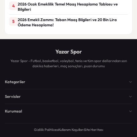
2026 Ocak Emeklilik Temel Maaş Hesaplama Tablosu ve
4
Bilgileri
2026 Emekli Zammı: Taban Maaş Bilgileri ve 20 Bin Lira
5
Ödeme Hesaplama!
Yazar Spor
Yazar Spor - Futbol, basketbol, voleybol, tenis ve tüm spor dallarından son
dakika haberleri, maç sonuçları, puan durumu
Kategoriler
Servisler
Kurumsal
Gizlilik Politikası
Kullanım Koşulları
Site Haritası