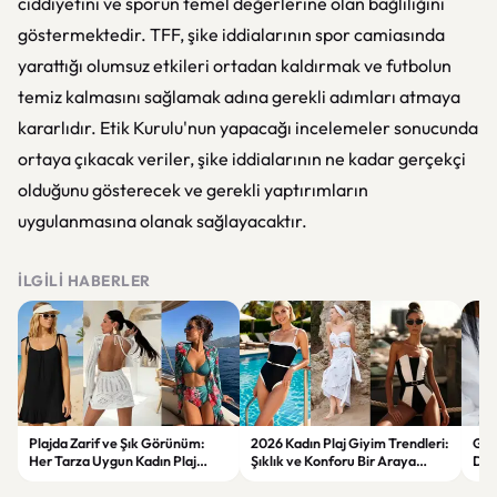
ciddiyetini ve sporun temel değerlerine olan bağlılığını
göstermektedir. TFF, şike iddialarının spor camiasında
yarattığı olumsuz etkileri ortadan kaldırmak ve futbolun
temiz kalmasını sağlamak adına gerekli adımları atmaya
kararlıdır. Etik Kurulu'nun yapacağı incelemeler sonucunda
ortaya çıkacak veriler, şike iddialarının ne kadar gerçekçi
olduğunu gösterecek ve gerekli yaptırımların
uygulanmasına olanak sağlayacaktır.
İLGILI HABERLER
Plajda Zarif ve Şık Görünüm:
2026 Kadın Plaj Giyim Trendleri:
Güz
Her Tarza Uygun Kadın Plaj
Şıklık ve Konforu Bir Araya
Dön
Giyim Önerileri
Getiren Modeller
Bakı
Çöz