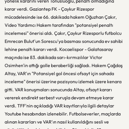
yönelik kararını veren Tonusluoğlu, penaltı olmadığına
karar verdi. Gaziantep FK - Çaykur Rizespor
mücadelesinde ise 66. dakikada hakem Oğuzhan Çakır,
Video Yardımcı Hakem tarafından "potansiyel penaltı
incelemesi" önerisi aldı. Çakır, Çaykur Rizesporlu futbolcu
Emrecan Bulut'un Sorescu'ya basması sonucunda ev sahibi
lehine penaltı kararı verdi. Kocaelispor - Galatasaray
maçında ise 83. dakikada sarı-kırmızılılar Victor
Osimhen'in attığı golle beraberliği sağladı. Hakem Çağdaş
Altay, VAR'ın "Potansiyel gol öncesi ofsayt için sahada
inceleme" önerisi üzerine pozisyonu izlemek üzere kenara
gitti. VAR konuşmaları sonucunda Altay, ofsayt kararı
vererek endirekt serbest vuruşla devam etmeye karar
verdi. TFF'nin açıkladığı VAR kayıtlarıyla ilgili detaylar
Youtube hesabından izlenebilir. Futbolseverler, maçlarda
alınan kararları ve VAR'ın nasıl kullanıldığını sesli ve