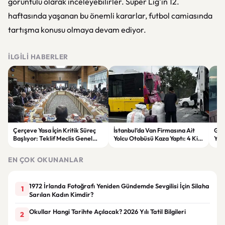
görüntülü olarak inceleyebilirler. Süper Lig'in 12.
haftasında yaşanan bu önemli kararlar, futbol camiasında
tartışma konusu olmaya devam ediyor.
İLGILI HABERLER
Çerçeve Yasa İçin Kritik Süreç
İstanbul’da Van Firmasına Ait
Gök
Başlıyor: Teklif Meclis Genel
Yolcu Otobüsü Kaza Yaptı: 4 Kişi
Yen
Kurulu’nda Görüşülecek
Yaralandı
Son
EN ÇOK OKUNANLAR
1972 İrlanda Fotoğrafı Yeniden Gündemde Sevgilisi İçin Silaha
1
Sarılan Kadın Kimdir?
Okullar Hangi Tarihte Açılacak? 2026 Yılı Tatil Bilgileri
2