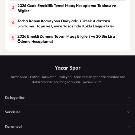
2026 Ocak Emeklilik Temel Maaş Hesaplama Tablosu ve
3
Bilgileri
Torba Kanun Komisyonu Onayladı: Yüksek Aidatlara
4
Sınırlama, Tapu ve Çevre Yasasında Köklü Değişiklikler
2026 Emekli Zammı: Taban Maaş Bilgileri ve 20 Bin Lira
5
Ödeme Hesaplama!
Yazar Spor
Yazar Spor - Futbol, basketbol, voleybol, tenis ve tüm spor dallarından son
dakika haberleri, maç sonuçları, puan durumu
Kategoriler
Servisler
Kurumsal