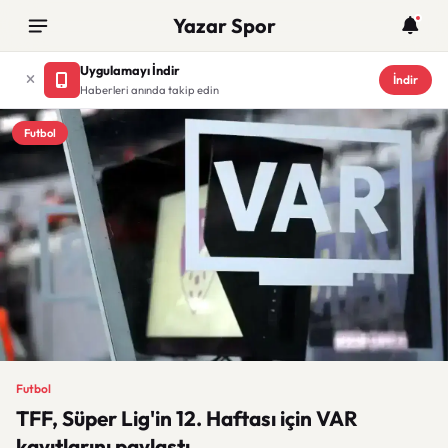
Yazar Spor
Uygulamayı İndir
İndir
Haberleri anında takip edin
Futbol
Futbol
TFF, Süper Lig'in 12. Haftası için VAR
kayıtlarını paylaştı.