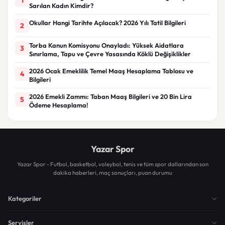
Sarılan Kadın Kimdir?
Okullar Hangi Tarihte Açılacak? 2026 Yılı Tatil Bilgileri
2
Torba Kanun Komisyonu Onayladı: Yüksek Aidatlara
3
Sınırlama, Tapu ve Çevre Yasasında Köklü Değişiklikler
2026 Ocak Emeklilik Temel Maaş Hesaplama Tablosu ve
4
Bilgileri
2026 Emekli Zammı: Taban Maaş Bilgileri ve 20 Bin Lira
5
Ödeme Hesaplama!
Yazar Spor
Yazar Spor - Futbol, basketbol, voleybol, tenis ve tüm spor dallarından son
dakika haberleri, maç sonuçları, puan durumu
Kategoriler
Servisler