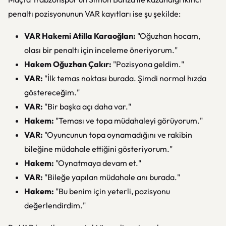
penaltı pozisyonunun VAR kayıtları ise şu şekilde:
VAR Hakemi Atilla Karaoğlan:
"Oğuzhan hocam,
olası bir penaltı için inceleme öneriyorum."
Hakem Oğuzhan Çakır:
"Pozisyona geldim."
VAR:
"İlk temas noktası burada. Şimdi normal hızda
göstereceğim."
VAR:
"Bir başka açı daha var."
Hakem:
"Teması ve topa müdahaleyi görüyorum."
VAR:
"Oyuncunun topa oynamadığını ve rakibin
bileğine müdahale ettiğini gösteriyorum."
Hakem:
"Oynatmaya devam et."
VAR:
"Bileğe yapılan müdahale anı burada."
Hakem:
"Bu benim için yeterli, pozisyonu
değerlendirdim."