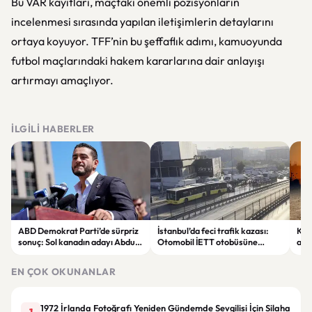
Bu VAR kayıtları, maçtaki önemli pozisyonların
incelenmesi sırasında yapılan iletişimlerin detaylarını
ortaya koyuyor. TFF’nin bu şeffaflık adımı, kamuoyunda
futbol maçlarındaki hakem kararlarına dair anlayışı
artırmayı amaçlıyor.
İLGILI HABERLER
ABD Demokrat Parti’de sürpriz
İstanbul’da feci trafik kazası:
KKT
sonuç: Sol kanadın adayı Abdul
Otomobil İETT otobüsüne
ala
El-Sayed ön seçimi kazandı
çarptı, 3 kişi hayatını kaybetti
sıc
EN ÇOK OKUNANLAR
1972 İrlanda Fotoğrafı Yeniden Gündemde Sevgilisi İçin Silaha
1