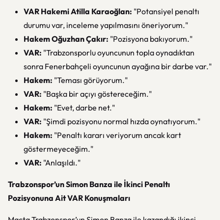
VAR Hakemi Atilla Karaoğlan:
"Potansiyel penaltı
durumu var, inceleme yapılmasını öneriyorum."
Hakem Oğuzhan Çakır:
"Pozisyona bakıyorum."
VAR:
"Trabzonsporlu oyuncunun topla oynadıktan
sonra Fenerbahçeli oyuncunun ayağına bir darbe var."
Hakem:
"Teması görüyorum."
VAR:
"Başka bir açıyı göstereceğim."
Hakem:
"Evet, darbe net."
VAR:
"Şimdi pozisyonu normal hızda oynatıyorum."
Hakem:
"Penaltı kararı veriyorum ancak kart
göstermeyeceğim."
VAR:
"Anlaşıldı."
Trabzonspor’un Simon Banza ile İkinci Penaltı
Pozisyonuna Ait VAR Konuşmaları
Maçta Trabzonspor’un Simon Banza ile kazandığı ikinci