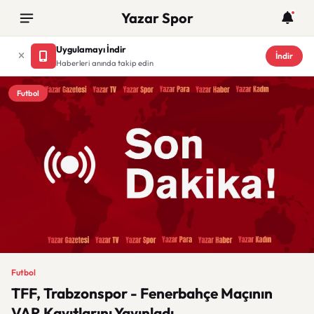
Yazar Spor
Uygulamayı İndir
İndir
Haberleri anında takip edin
Futbol
Futbol
TFF, Trabzonspor - Fenerbahçe Maçının
VAR Kayıtlarını Yayınladı