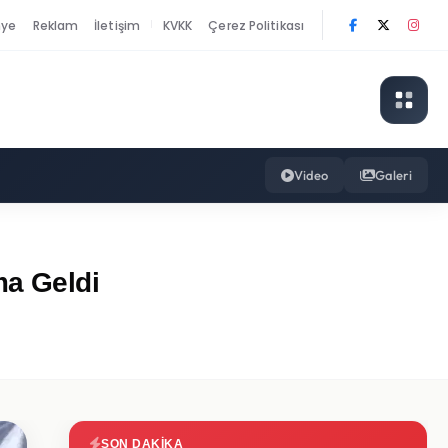
nye
Reklam
İletişim
KVKK
Çerez Politikası
|
Video
Galeri
ma Geldi
SON DAKIKA