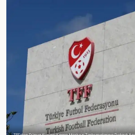
TFF’den Dünya Kupası Kamp Merkezi Tartışmalarına Detaylı Aç