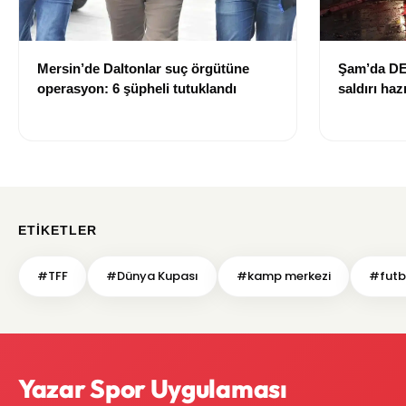
Mersin’de Daltonlar suç örgütüne
Şam’da DE
operasyon: 6 şüpheli tutuklandı
saldırı haz
hale getiril
ETIKETLER
#TFF
#Dünya Kupası
#kamp merkezi
#futb
Yazar Spor Uygulaması