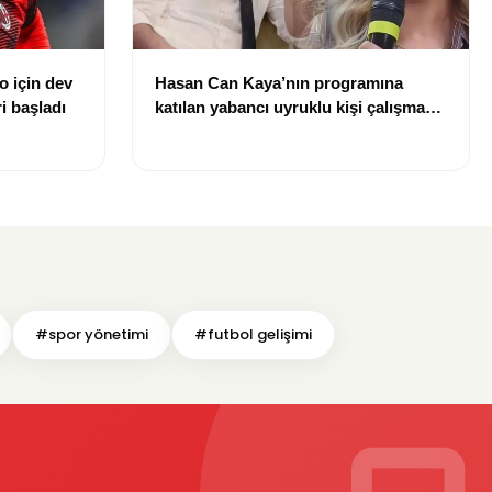
o için dev
Hasan Can Kaya’nın programına
i başladı
katılan yabancı uyruklu kişi çalışma
izni olmadığı gerekçesiyle gözaltına
alındı
#spor yönetimi
#futbol gelişimi