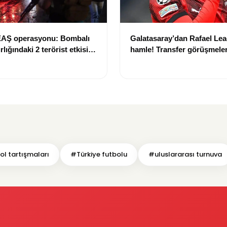
AŞ operasyonu: Bombalı
Galatasaray’dan Rafael Lea
ırlığındaki 2 terörist etkisiz
hamle! Transfer görüşmeler
di
ol tartışmaları
#Türkiye futbolu
#uluslararası turnuva