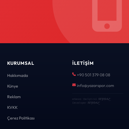
KURUMSAL
İLETIŞIM
+90 501 379 08 08
Hakkımızda
info@yazarspor.com
Künye
Reklam
eNews · Geliştirici
KEYDAL
·
Developer
KEYDAL
KVKK
Çerez Politikası