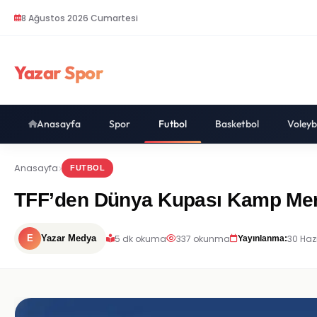
8 Ağustos 2026 Cumartesi
Yazar Spor
Anasayfa
Spor
Futbol
Basketbol
Voleyb
Anasayfa
FUTBOL
TFF’den Dünya Kupası Kamp Merke
5 dk okuma
337 okunma
30 Haz
E
Yazar Medya
Yayınlanma: