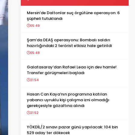
Mersin’de Daltonlar suç örgütüne operasyon: 6
şüpheli tutuklandı
05:49
Şam’da DEAŞ operasyonu: Bombalı saldırı
hazırlığındaki 2 terörist etkisiz hale getirildi
05:48
Galatasaray’dan Rafael Leao için dev hamle!
Transfer görüşmeleri başladı
21:54
Hasan Can Kaya’nın programına katılan
yabancı uyruklu kişi çalışma izni olmadığı
gerekçesiyle gözaltına alındı
21:52
YÖKDİL/2 sınavı pazar günü yapılacak: 104 bin
529 aday ter dökecek