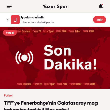
Yazar Spor
Uygulamayı İndir
İndir
Haberleri anında takip edin
Futbol
Futbol
TFF'ye Fenerbahçe'nin Galatasaray maçı
hakemine tepkisi! Flaş çağrı!