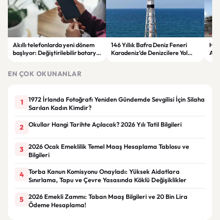
Akıllı telefonlarda yeni dönem
146 Yıllık Bafra Deniz Feneri
Hus
başlıyor: Değiştirilebilir batarya
Karadeniz’de Denizcilere Yol
Ara
geri dönüyor
Göstermeye Devam Ediyor
Sald
EN ÇOK OKUNANLAR
1972 İrlanda Fotoğrafı Yeniden Gündemde Sevgilisi İçin Silaha
1
Sarılan Kadın Kimdir?
Okullar Hangi Tarihte Açılacak? 2026 Yılı Tatil Bilgileri
2
2026 Ocak Emeklilik Temel Maaş Hesaplama Tablosu ve
3
Bilgileri
Torba Kanun Komisyonu Onayladı: Yüksek Aidatlara
4
Sınırlama, Tapu ve Çevre Yasasında Köklü Değişiklikler
2026 Emekli Zammı: Taban Maaş Bilgileri ve 20 Bin Lira
5
Ödeme Hesaplama!