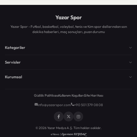
Yazar Spor
Yazar Spor - Futbol, basketbol, voleybol, tenis ve tüm spor dallarından son
dakika haberleri, maç sonuçları, puan durumu
Kategoriler
Servisler
Kurumsal
Gizlilik Politikası
Kullanım Koşulları
Site Haritası
info@yazarspor.com
+90 501 379 08 08
© 2026 Yazar Medya A.Ş. Tüm hakları saklıdır.
Egemen KEYDAL
eNews |