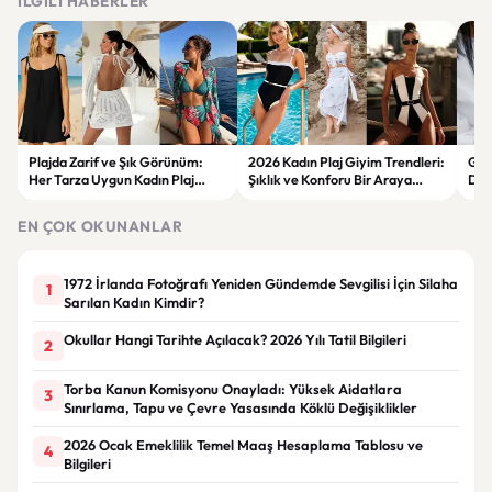
İLGILI HABERLER
Plajda Zarif ve Şık Görünüm:
2026 Kadın Plaj Giyim Trendleri:
Güz
Her Tarza Uygun Kadın Plaj
Şıklık ve Konforu Bir Araya
Dön
Giyim Önerileri
Getiren Modeller
Bakı
Çöz
EN ÇOK OKUNANLAR
1972 İrlanda Fotoğrafı Yeniden Gündemde Sevgilisi İçin Silaha
1
Sarılan Kadın Kimdir?
Okullar Hangi Tarihte Açılacak? 2026 Yılı Tatil Bilgileri
2
Torba Kanun Komisyonu Onayladı: Yüksek Aidatlara
3
Sınırlama, Tapu ve Çevre Yasasında Köklü Değişiklikler
2026 Ocak Emeklilik Temel Maaş Hesaplama Tablosu ve
4
Bilgileri