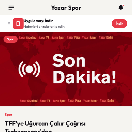
Yazar Spor
Uygulamayı İndir
İndir
Haberleri anında takip edin
Spor
Spor
TFF'ye Uğurcan Çakır Çağrısı
Trabzonspor'dan