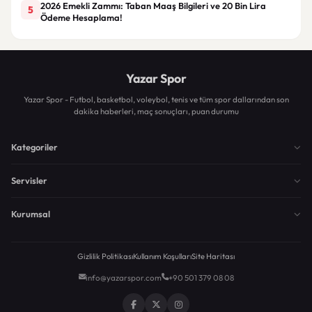
2026 Emekli Zammı: Taban Maaş Bilgileri ve 20 Bin Lira
5
Ödeme Hesaplama!
Yazar Spor
Yazar Spor - Futbol, basketbol, voleybol, tenis ve tüm spor dallarından son
dakika haberleri, maç sonuçları, puan durumu
Kategoriler
Servisler
Kurumsal
Gizlilik Politikası
Kullanım Koşulları
Site Haritası
info@yazarspor.com
+90 501 379 08 08