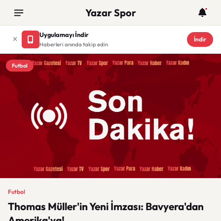
Yazar Spor
Uygulamayı İndir
İndir
Haberleri anında takip edin
Futbol
Futbol
Thomas Müller'in Yeni İmzası: Bavyera'dan
Amerika'ya!