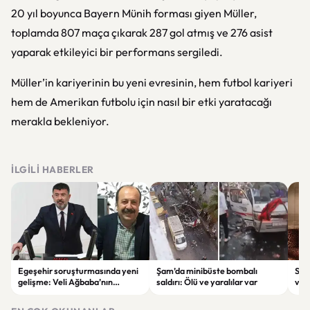
20 yıl boyunca Bayern Münih forması giyen Müller,
toplamda 807 maça çıkarak 287 gol atmış ve 276 asist
yaparak etkileyici bir performans sergiledi.
Müller’in kariyerinin bu yeni evresinin, hem futbol kariyeri
hem de Amerikan futbolu için nasıl bir etki yaratacağı
merakla bekleniyor.
İLGILI HABERLER
Egeşehir soruşturmasında yeni
Şam’da minibüste bombalı
Ser
gelişme: Veli Ağbaba’nın
saldırı: Ölü ve yaralılar var
ver
ağabeyi Hür Ağbaba tutuklandı
çeke