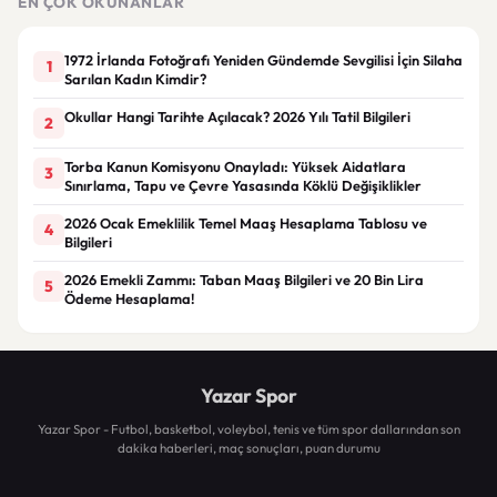
EN ÇOK OKUNANLAR
1972 İrlanda Fotoğrafı Yeniden Gündemde Sevgilisi İçin Silaha
1
Sarılan Kadın Kimdir?
Okullar Hangi Tarihte Açılacak? 2026 Yılı Tatil Bilgileri
2
Torba Kanun Komisyonu Onayladı: Yüksek Aidatlara
3
Sınırlama, Tapu ve Çevre Yasasında Köklü Değişiklikler
2026 Ocak Emeklilik Temel Maaş Hesaplama Tablosu ve
4
Bilgileri
2026 Emekli Zammı: Taban Maaş Bilgileri ve 20 Bin Lira
5
Ödeme Hesaplama!
Yazar Spor
Yazar Spor - Futbol, basketbol, voleybol, tenis ve tüm spor dallarından son
dakika haberleri, maç sonuçları, puan durumu