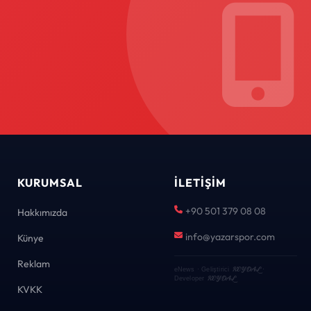
KURUMSAL
İLETIŞIM
+90 501 379 08 08
Hakkımızda
info@yazarspor.com
Künye
Reklam
KEYDAL
eNews · Geliştirici
·
KEYDAL
Developer
KVKK