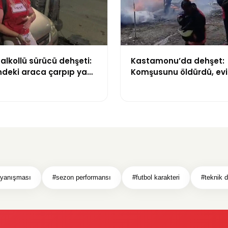
alkollü sürücü dehşeti:
Kastamonu’da dehşet:
ndeki araca çarpıp yan
Komşusunu öldürdü, evi
aracını ateşe verdi
ayanışması
#sezon performansı
#futbol karakteri
#teknik d