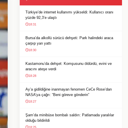
Türkiye’de internet kullanımı yükseldi: Kullanıcı oranı
yüzde 92,3’e ulaştı
18:31
Bursa’da alkollü sürücü dehşeti: Park halindeki araca
çarpıp yan yattı
18:30
Kastamonu’da dehşet: Komşusunu öldürdü, evini ve
aracını ateşe verdi
18:28
Ay’a gidildiğine inanmayan fenomen CeCe Rose’dan
NASA’ya çağrı: “Beni göreve gönderin”
18:27
Şam’da minibüse bombalı saldırı: Patlamada yaralılar
olduğu bildirildi
18:25