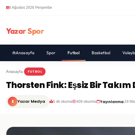
6 Ağustos 2026 Perşembe
Yazar Spor
Anasayfa
Spor
Futbol
Basketbol
Voleyb
FUTBOL
Anasayfa
Thorsten Fink: Eşsiz Bir Takı
E
Yazar Medya
Yayınlanma:
5 dk okuma
409 okunma
18 Ma