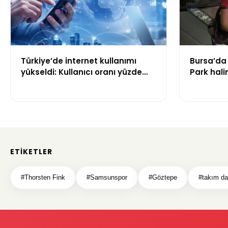
Türkiye’de internet kullanımı
Bursa’da 
yükseldi: Kullanıcı oranı yüzde
Park hali
92,3’e ulaştı
yattı
ETIKETLER
#Thorsten Fink
#Samsunspor
#Göztepe
#takım d