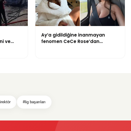
Ay’a gidildiğine inanmayan
ni ve
fenomen CeCe Rose’dan
NASA’ya çağrı: “Beni göreve
gönderin”
irektör
#lig başarıları