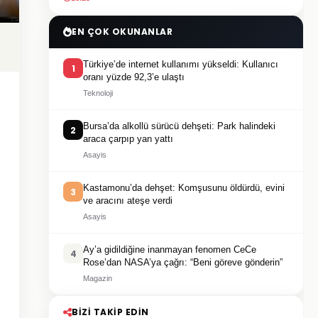
EN ÇOK OKUNANLAR
Türkiye’de internet kullanımı yükseldi: Kullanıcı
1
oranı yüzde 92,3’e ulaştı
Teknoloji
Bursa’da alkollü sürücü dehşeti: Park halindeki
2
araca çarpıp yan yattı
Asayis
Kastamonu’da dehşet: Komşusunu öldürdü, evini
3
ve aracını ateşe verdi
Asayis
Ay’a gidildiğine inanmayan fenomen CeCe
4
Rose’dan NASA’ya çağrı: “Beni göreve gönderin”
Magazin
BIZI TAKIP EDIN