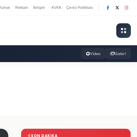
Künye
Reklam
İletişim
KVKK
Çerez Politikası
|
Video
Galeri
SON DAKIKA