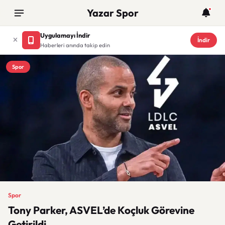
Yazar Spor
Uygulamayı İndir
İndir
Haberleri anında takip edin
Spor
Spor
Tony Parker, ASVEL’de Koçluk Görevine
Getirildi