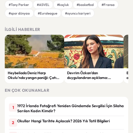
#Tony Parker
#ASVEL
#koçluk
#basketbol
#Fransa
#spor dünyası
#Euroleague
#oyuncu kariyeri
İLGILI HABERLER
Heybeliada Deniz Harp
Devrim Özkan’dan
Edi
Okulu’nda yangın paniği: Çatıda
duygulandıran açıklama:
ope
büyük hasar oluştu
“Babaannemi kaybettim”
tut
EN ÇOK OKUNANLAR
1972 İrlanda Fotoğrafı Yeniden Gündemde Sevgilisi İçin Silaha
1
Sarılan Kadın Kimdir?
Okullar Hangi Tarihte Açılacak? 2026 Yılı Tatil Bilgileri
2