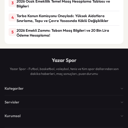
2026 Ocak Emeklilik Temel Maaş Hesaplama Tablosu ve
3
Bilgileri
Torba Kanun Komisyonu Onayladı: Yüksek Aidatlara
4
Sınırlama, Tapu ve Çevre Yasasında Köklü Değişiklikler
2026 Emekli Zammı: Taban Maaş Bilgileri ve 20 Bin Lira
5
Ödeme Hesaplama!
Yazar Spor
Yazar Spor - Futbol, basketbol, voleybol, tenis ve tüm spor dallarından son
dakika haberleri, maç sonuçları, puan durumu
Kategoriler
Servisler
Kurumsal