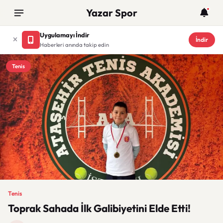
Yazar Spor
Uygulamayı İndir
İndir
Haberleri anında takip edin
Tenis
Tenis
Toprak Sahada İlk Galibiyetini Elde Etti!