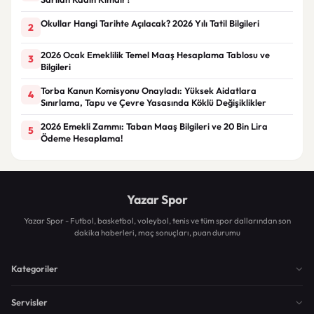
Okullar Hangi Tarihte Açılacak? 2026 Yılı Tatil Bilgileri
2
2026 Ocak Emeklilik Temel Maaş Hesaplama Tablosu ve
3
Bilgileri
Torba Kanun Komisyonu Onayladı: Yüksek Aidatlara
4
Sınırlama, Tapu ve Çevre Yasasında Köklü Değişiklikler
2026 Emekli Zammı: Taban Maaş Bilgileri ve 20 Bin Lira
5
Ödeme Hesaplama!
Yazar Spor
Yazar Spor - Futbol, basketbol, voleybol, tenis ve tüm spor dallarından son
dakika haberleri, maç sonuçları, puan durumu
Kategoriler
Servisler