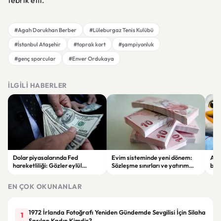
tebrik etti.
#Agah Dorukhan Berber
#Lüleburgaz Tenis Kulübü
#İstanbul Ataşehir
#toprak kort
#şampiyonluk
#genç sporcular
#Enver Ordukaya
İLGILI HABERLER
Dolar piyasalarında Fed
Evim sisteminde yeni dönem:
Alta
hareketliliği: Gözler eylül
Sözleşme sınırları ve yatırım
bell
ayındaki faiz kararında
kuralları değişti
Bil
duy
EN ÇOK OKUNANLAR
1972 İrlanda Fotoğrafı Yeniden Gündemde Sevgilisi İçin Silaha
1
Sarılan Kadın Kimdir?