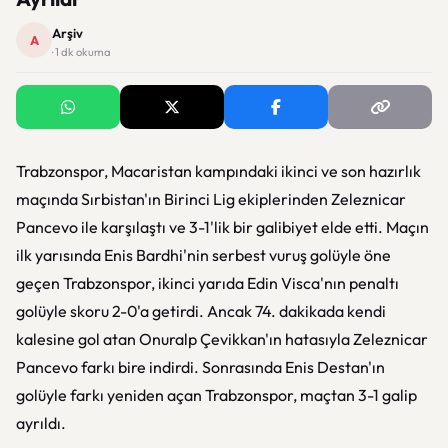
Arşiv
A
· 1 dk okuma
Trabzonspor, Macaristan kampındaki ikinci ve son hazırlık
maçında Sırbistan'ın Birinci Lig ekiplerinden Zeleznicar
Pancevo ile karşılaştı ve 3-1'lik bir galibiyet elde etti. Maçın
ilk yarısında Enis Bardhi'nin serbest vuruş golüyle öne
geçen Trabzonspor, ikinci yarıda Edin Visca'nın penaltı
golüyle skoru 2-0'a getirdi. Ancak 74. dakikada kendi
kalesine gol atan Onuralp Çevikkan'ın hatasıyla Zeleznicar
Pancevo farkı bire indirdi. Sonrasında Enis Destan'ın
golüyle farkı yeniden açan Trabzonspor, maçtan 3-1 galip
ayrıldı.