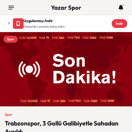
Yazar Spor
Uygulamayı İndir
İndir
Haberleri anında takip edin
Spor
Spor
Trabzonspor, 3 Gollü Galibiyetle Sahadan
Ayrıldı