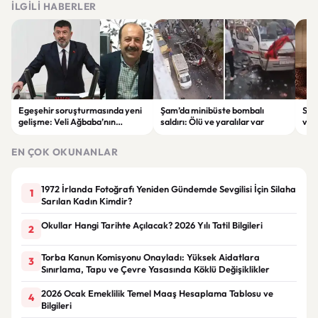
İLGILI HABERLER
Egeşehir soruşturmasında yeni
Şam’da minibüste bombalı
Ser
gelişme: Veli Ağbaba’nın
saldırı: Ölü ve yaralılar var
ver
ağabeyi Hür Ağbaba tutuklandı
çeke
EN ÇOK OKUNANLAR
1972 İrlanda Fotoğrafı Yeniden Gündemde Sevgilisi İçin Silaha
1
Sarılan Kadın Kimdir?
Okullar Hangi Tarihte Açılacak? 2026 Yılı Tatil Bilgileri
2
Torba Kanun Komisyonu Onayladı: Yüksek Aidatlara
3
Sınırlama, Tapu ve Çevre Yasasında Köklü Değişiklikler
2026 Ocak Emeklilik Temel Maaş Hesaplama Tablosu ve
4
Bilgileri