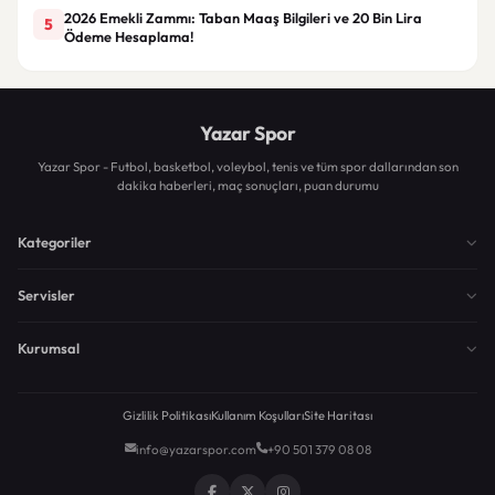
2026 Emekli Zammı: Taban Maaş Bilgileri ve 20 Bin Lira
5
Ödeme Hesaplama!
Yazar Spor
Yazar Spor - Futbol, basketbol, voleybol, tenis ve tüm spor dallarından son
dakika haberleri, maç sonuçları, puan durumu
Kategoriler
Servisler
Kurumsal
Gizlilik Politikası
Kullanım Koşulları
Site Haritası
info@yazarspor.com
+90 501 379 08 08