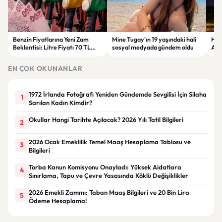
Benzin Fiyatlarına Yeni Zam
Mine Tugay'ın 19 yaşındaki hali
Hus
Beklentisi: Litre Fiyatı 70 TL
sosyal medyada gündem oldu
Ara
Sınırına Yaklaşıyor
Sald
EN ÇOK OKUNANLAR
1972 İrlanda Fotoğrafı Yeniden Gündemde Sevgilisi İçin Silaha
1
Sarılan Kadın Kimdir?
Okullar Hangi Tarihte Açılacak? 2026 Yılı Tatil Bilgileri
2
2026 Ocak Emeklilik Temel Maaş Hesaplama Tablosu ve
3
Bilgileri
Torba Kanun Komisyonu Onayladı: Yüksek Aidatlara
4
Sınırlama, Tapu ve Çevre Yasasında Köklü Değişiklikler
2026 Emekli Zammı: Taban Maaş Bilgileri ve 20 Bin Lira
5
Ödeme Hesaplama!