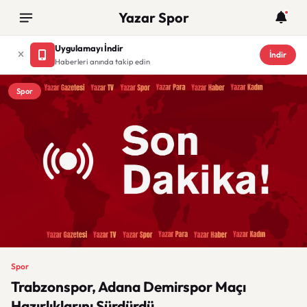
Yazar Spor
Uygulamayı İndir
İndir
Haberleri anında takip edin
Spor
Spor
Trabzonspor, Adana Demirspor Maçı
Hazırlıklarını Sürdürdü