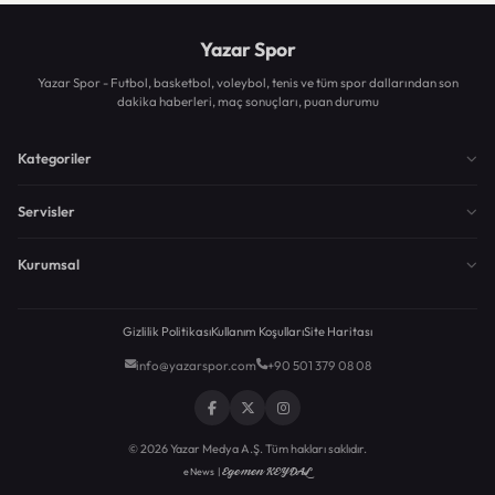
Yazar Spor
Yazar Spor - Futbol, basketbol, voleybol, tenis ve tüm spor dallarından son
dakika haberleri, maç sonuçları, puan durumu
Kategoriler
Servisler
Kurumsal
Gizlilik Politikası
Kullanım Koşulları
Site Haritası
info@yazarspor.com
+90 501 379 08 08
© 2026 Yazar Medya A.Ş. Tüm hakları saklıdır.
Egemen KEYDAL
eNews |