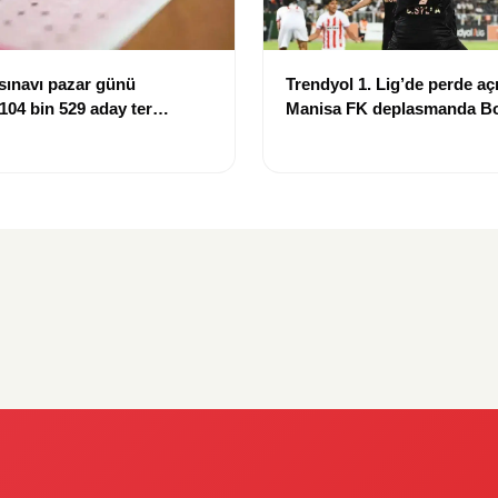
sınavı pazar günü
Trendyol 1. Lig’de perde açı
 104 bin 529 aday ter
Manisa FK deplasmanda Bo
mağlup etti