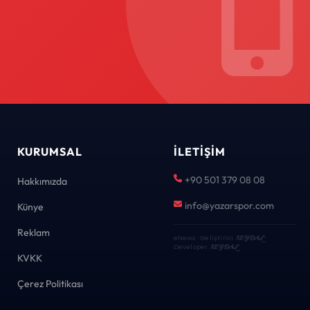
KURUMSAL
İLETIŞIM
+90 501 379 08 08
Hakkımızda
info@yazarspor.com
Künye
Reklam
eNews · Geliştirici
KEYDAL
·
Developer
KEYDAL
KVKK
Çerez Politikası