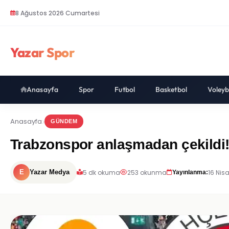
8 Ağustos 2026 Cumartesi
Yazar Spor
Anasayfa
Spor
Futbol
Basketbol
Voleyb
Anasayfa
GÜNDEM
Trabzonspor anlaşmadan çekildi! 
5 dk okuma
253 okunma
16 Nis
E
Yazar Medya
Yayınlanma: