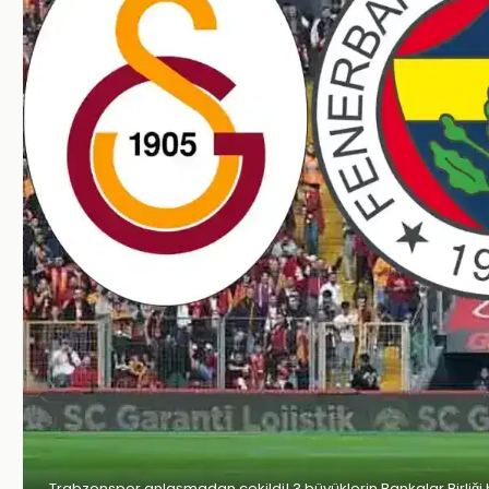
Trabzonspor anlaşmadan çekildi! 3 büyüklerin Bankalar Birliği 