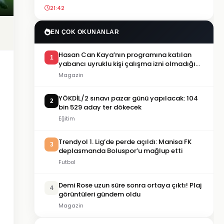
21:42
EN ÇOK OKUNANLAR
Hasan Can Kaya’nın programına katılan
1
yabancı uyruklu kişi çalışma izni olmadığı
gerekçesiyle gözaltına alındı
Magazin
YÖKDİL/2 sınavı pazar günü yapılacak: 104
2
bin 529 aday ter dökecek
Eğitim
Trendyol 1. Lig’de perde açıldı: Manisa FK
3
deplasmanda Boluspor’u mağlup etti
Futbol
Demi Rose uzun süre sonra ortaya çıktı! Plaj
4
görüntüleri gündem oldu
Magazin