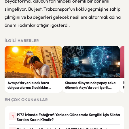
beyaz forma, kulübün tarihindeki önemli bir dönemi
simgeliyor. Bu jest, Trabzonspor'un köklü geçmişine sahip
çıktığını ve bu değerleri gelecek nesillere aktarmak adına
önemli adımlar attığını gösterdi.
İLGILI HABERLER
Avrupa’da yeni sıcak hava
Sinema dünyasında yapay zeka
Beg
dalgası alarmı: Sıcaklıklar
dönemi: Asya’da yeni içerik
Fet
yeniden 40 dereceye
üretim modeli yükseliyor
katı
yaklaşacak
EN ÇOK OKUNANLAR
1972 İrlanda Fotoğrafı Yeniden Gündemde Sevgilisi İçin Silaha
1
Sarılan Kadın Kimdir?