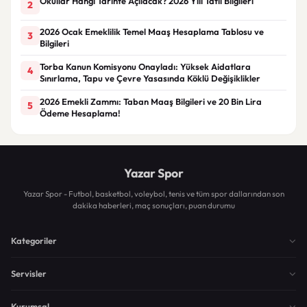
Okullar Hangi Tarihte Açılacak? 2026 Yılı Tatil Bilgileri
2
2026 Ocak Emeklilik Temel Maaş Hesaplama Tablosu ve
3
Bilgileri
Torba Kanun Komisyonu Onayladı: Yüksek Aidatlara
4
Sınırlama, Tapu ve Çevre Yasasında Köklü Değişiklikler
2026 Emekli Zammı: Taban Maaş Bilgileri ve 20 Bin Lira
5
Ödeme Hesaplama!
Yazar Spor
Yazar Spor - Futbol, basketbol, voleybol, tenis ve tüm spor dallarından son
dakika haberleri, maç sonuçları, puan durumu
Kategoriler
Servisler
Kurumsal