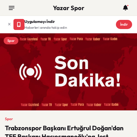
Yazar Spor
Uygulamayı İndir
İndir
Haberleri anında takip edin
Spor
Spor
Trabzonspor Başkanı Ertuğrul Doğan'dan
TFF Başkanı Hacıosmanoğlu'na Jest