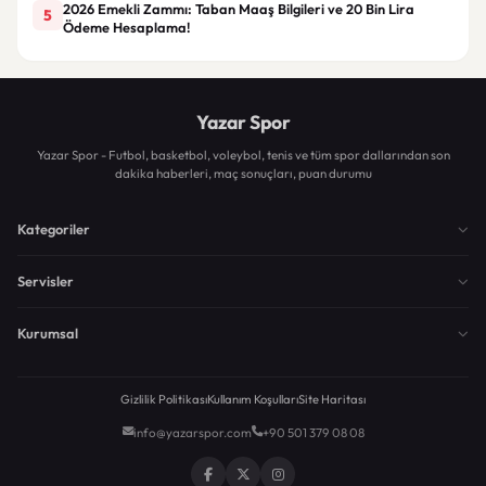
2026 Emekli Zammı: Taban Maaş Bilgileri ve 20 Bin Lira
5
Ödeme Hesaplama!
Yazar Spor
Yazar Spor - Futbol, basketbol, voleybol, tenis ve tüm spor dallarından son
dakika haberleri, maç sonuçları, puan durumu
Kategoriler
Servisler
Kurumsal
Gizlilik Politikası
Kullanım Koşulları
Site Haritası
info@yazarspor.com
+90 501 379 08 08