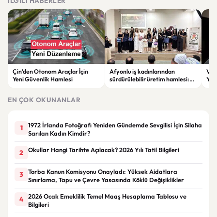
İLGILI HABERLER
Çin’den Otonom Araçlar İçin
Afyonlu iş kadınlarından
Vol
Yeni Güvenlik Hamlesi
sürdürülebilir üretim hamlesi:
Yap
EKO-KOOP Projesi tanıtıldı
Azal
EN ÇOK OKUNANLAR
1972 İrlanda Fotoğrafı Yeniden Gündemde Sevgilisi İçin Silaha
1
Sarılan Kadın Kimdir?
Okullar Hangi Tarihte Açılacak? 2026 Yılı Tatil Bilgileri
2
Torba Kanun Komisyonu Onayladı: Yüksek Aidatlara
3
Sınırlama, Tapu ve Çevre Yasasında Köklü Değişiklikler
2026 Ocak Emeklilik Temel Maaş Hesaplama Tablosu ve
4
Bilgileri