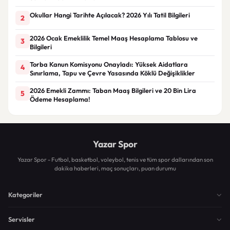
Okullar Hangi Tarihte Açılacak? 2026 Yılı Tatil Bilgileri
2
2026 Ocak Emeklilik Temel Maaş Hesaplama Tablosu ve
3
Bilgileri
Torba Kanun Komisyonu Onayladı: Yüksek Aidatlara
4
Sınırlama, Tapu ve Çevre Yasasında Köklü Değişiklikler
2026 Emekli Zammı: Taban Maaş Bilgileri ve 20 Bin Lira
5
Ödeme Hesaplama!
Yazar Spor
Yazar Spor - Futbol, basketbol, voleybol, tenis ve tüm spor dallarından son
dakika haberleri, maç sonuçları, puan durumu
Kategoriler
Servisler