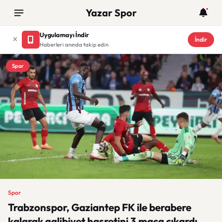
Yazar Spor
Uygulamayı İndir
İndir
Haberleri anında takip edin
Spor
Spor
Trabzonspor, Gaziantep FK ile berabere
kalarak galibiyet hasretini 3 maça çıkardı.