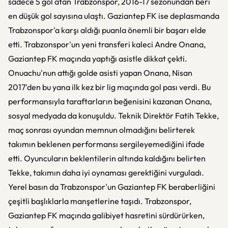
sadece 5 gol atan Trabzonspor, 2016-17 sezonundan beri
en düşük gol sayısına ulaştı. Gaziantep FK ise deplasmanda
Trabzonspor'a karşı aldığı puanla önemli bir başarı elde
etti. Trabzonspor'un yeni transferi kaleci Andre Onana,
Gaziantep FK maçında yaptığı asistle dikkat çekti.
Onuachu'nun attığı golde asisti yapan Onana, Nisan
2017'den bu yana ilk kez bir lig maçında gol pası verdi. Bu
performansıyla taraftarların beğenisini kazanan Onana,
sosyal medyada da konuşuldu. Teknik Direktör Fatih Tekke,
maç sonrası oyundan memnun olmadığını belirterek
takımın beklenen performansı sergileyemediğini ifade
etti. Oyuncuların beklentilerin altında kaldığını belirten
Tekke, takımın daha iyi oynaması gerektiğini vurguladı.
Yerel basın da Trabzonspor'un Gaziantep FK beraberliğini
çeşitli başlıklarla manşetlerine taşıdı. Trabzonspor,
Gaziantep FK maçında galibiyet hasretini sürdürürken,