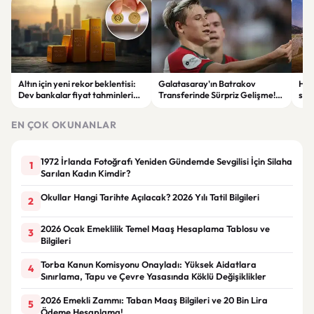
Altın için yeni rekor beklentisi:
Galatasaray'ın Batrakov
Hav
Dev bankalar fiyat tahminlerini
Transferinde Sürpriz Gelişme!
sayı
yükseltti
Lokomotiv Moskova'dan Net
Yanıt
EN ÇOK OKUNANLAR
1972 İrlanda Fotoğrafı Yeniden Gündemde Sevgilisi İçin Silaha
1
Sarılan Kadın Kimdir?
Okullar Hangi Tarihte Açılacak? 2026 Yılı Tatil Bilgileri
2
2026 Ocak Emeklilik Temel Maaş Hesaplama Tablosu ve
3
Bilgileri
Torba Kanun Komisyonu Onayladı: Yüksek Aidatlara
4
Sınırlama, Tapu ve Çevre Yasasında Köklü Değişiklikler
2026 Emekli Zammı: Taban Maaş Bilgileri ve 20 Bin Lira
5
Ödeme Hesaplama!