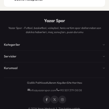
Yazar Spor
Yazar Spor - Futbol, basketbol, voleybol, tenis ve tüm spor dallarından son
dakika haberleri, maç sonuçları, puan durumu
Kategoriler
Servisler
Kurumsal
Gizlilik Politikası
Kullanım Koşulları
Site Haritası
info@yazarspor.com
+90 501 379 08 08
© 2026 Yazar Medya A.Ş. Tüm hakları saklıdır.