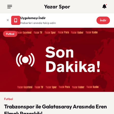
Yazar Spor
Uygulamayı İndir
İndir
Haberleri anında takip edin
Futbol
Futbol
Trabzonspor ile Galatasaray Arasında Eren
Elmalı Pazarlığı!