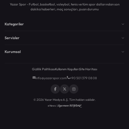
Yazar Spor - Futbol, basketbol, voleybol, tenis ve tüm spor dallarından son
dakika haberleri, maç sonuçları, puan durumu
Kategoriler
Servisler
Kurumsal
Gizlilik Politikası
Kullanım Koşulları
Site Haritası
info@yazarspor.com
+90 501 379 08 08
© 2026 Yazar Medya A.Ş. Tüm hakları saklıdır.
Egemen KEYDAL
eNews |