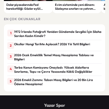
Dolar piyasalarında Fed
Evim sisteminde yeni dönem:
Alta
hareketliliği: Gözler eylül
Sözleşme sınırları ve yatırım
bell
ayındaki faiz kararında
kuralları değişti
Bil
duy
EN ÇOK OKUNANLAR
1972 İrlanda Fotoğrafı Yeniden Gündemde Sevgilisi İçin Silaha
1
Sarılan Kadın Kimdir?
Okullar Hangi Tarihte Açılacak? 2026 Yılı Tatil Bilgileri
2
2026 Ocak Emeklilik Temel Maaş Hesaplama Tablosu ve
3
Bilgileri
Torba Kanun Komisyonu Onayladı: Yüksek Aidatlara
4
Sınırlama, Tapu ve Çevre Yasasında Köklü Değişiklikler
2026 Emekli Zammı: Taban Maaş Bilgileri ve 20 Bin Lira
5
Ödeme Hesaplama!
Yazar Spor