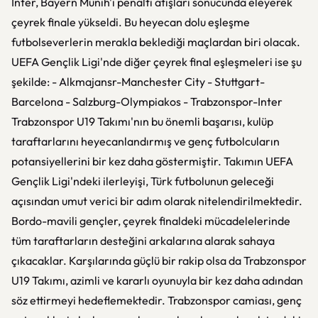
Inter, Bayern Münih'i penaltı atışları sonucunda eleyerek
çeyrek finale yükseldi. Bu heyecan dolu eşleşme
futbolseverlerin merakla beklediği maçlardan biri olacak.
UEFA Gençlik Ligi'nde diğer çeyrek final eşleşmeleri ise şu
şekilde: - Alkmajansr-Manchester City - Stuttgart-
Barcelona - Salzburg-Olympiakos - Trabzonspor-Inter
Trabzonspor U19 Takımı'nın bu önemli başarısı, kulüp
taraftarlarını heyecanlandırmış ve genç futbolcuların
potansiyellerini bir kez daha göstermiştir. Takımın UEFA
Gençlik Ligi'ndeki ilerleyişi, Türk futbolunun geleceği
açısından umut verici bir adım olarak nitelendirilmektedir.
Bordo-mavili gençler, çeyrek finaldeki mücadelelerinde
tüm taraftarların desteğini arkalarına alarak sahaya
çıkacaklar. Karşılarında güçlü bir rakip olsa da Trabzonspor
U19 Takımı, azimli ve kararlı oyunuyla bir kez daha adından
söz ettirmeyi hedeflemektedir. Trabzonspor camiası, genç