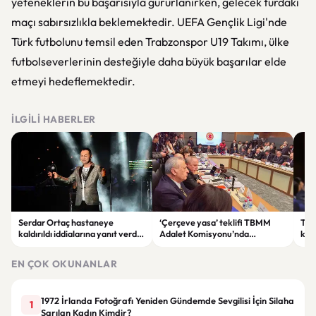
yeteneklerin bu başarısıyla gururlanırken, gelecek turdaki
maçı sabırsızlıkla beklemektedir. UEFA Gençlik Ligi'nde
Türk futbolunu temsil eden Trabzonspor U19 Takımı, ülke
futbolseverlerinin desteğiyle daha büyük başarılar elde
etmeyi hedeflemektedir.
İLGILI HABERLER
Serdar Ortaç hastaneye
‘Çerçeve yasa’ teklifi TBMM
Ter
kaldırıldı iddialarına yanıt verdi:
Adalet Komisyonu’nda
kri
“Rutin tedavim için buradayım”
görüşülüyor
tek
gör
EN ÇOK OKUNANLAR
1972 İrlanda Fotoğrafı Yeniden Gündemde Sevgilisi İçin Silaha
1
Sarılan Kadın Kimdir?