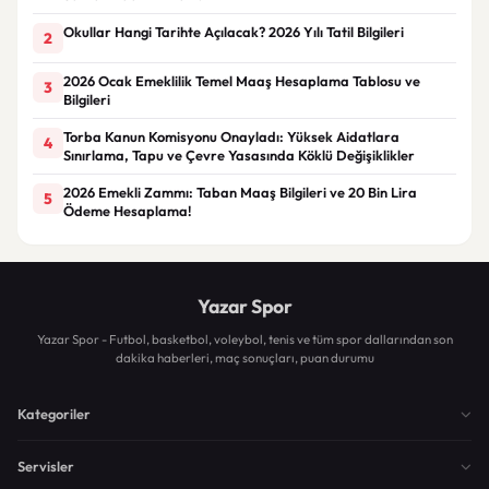
Okullar Hangi Tarihte Açılacak? 2026 Yılı Tatil Bilgileri
2
2026 Ocak Emeklilik Temel Maaş Hesaplama Tablosu ve
3
Bilgileri
Torba Kanun Komisyonu Onayladı: Yüksek Aidatlara
4
Sınırlama, Tapu ve Çevre Yasasında Köklü Değişiklikler
2026 Emekli Zammı: Taban Maaş Bilgileri ve 20 Bin Lira
5
Ödeme Hesaplama!
Yazar Spor
Yazar Spor - Futbol, basketbol, voleybol, tenis ve tüm spor dallarından son
dakika haberleri, maç sonuçları, puan durumu
Kategoriler
Servisler