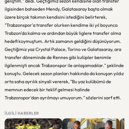
geliştim." dedi. Geçtiğimiz sezon kendisine olan transfer
ilgisinden bahseden Mendy, Galatasaray başta olmak
üzere birçok takımın kendisini istediğini belirterek,
"Trabzonspor'a transfer olurken kendime iki yıl boyunca
Trabzon'da kalma ve ardından büyük liglere transfer olma
hedefi koymuştum. Artık zamanın geldiğini düşünüyorum.
Geçtiğimiz yaz Crystal Palace, Torino ve Galatasaray, ara
transfer döneminde de Rennes gibi kulüpler benimle
ilgilenmişti ancak Trabzonspor ile anlaşamadılar." şeklinde
konuştu. Gelecek sezon planları hakkında da konuşan yıldız
orta saha ayrılık sinyali vererek, "Bu yaz kulübümü de
memnun edecek bir teklif gelmesi halinde
Trabzonspor'dan ayrılmayı umuyorum." sözlerini sarf etti.
İLGILI HABERLER