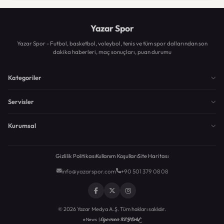
Yazar Spor
Yazar Spor - Futbol, basketbol, voleybol, tenis ve tüm spor dallarından son
dakika haberleri, maç sonuçları, puan durumu
Kategoriler
Servisler
Kurumsal
Gizlilik Politikası
Kullanım Koşulları
Site Haritası
info@yazarspor.com
+90 501 379 08 08
© 2026 Yazar Medya A.Ş. Tüm hakları saklıdır.
Egemen KEYDAL
eNews |