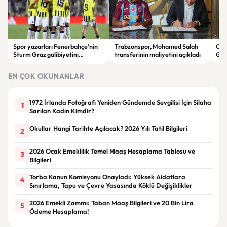
Spor yazarları Fenerbahçe’nin
Trabzonspor, Mohamed Salah
Cum
Sturm Graz galibiyetini
transferinin maliyetini açıkladı
Gen
değerlendirdi: “Takım sistemi
gör
oturuyor”
EN ÇOK OKUNANLAR
1972 İrlanda Fotoğrafı Yeniden Gündemde Sevgilisi İçin Silaha
1
Sarılan Kadın Kimdir?
Okullar Hangi Tarihte Açılacak? 2026 Yılı Tatil Bilgileri
2
2026 Ocak Emeklilik Temel Maaş Hesaplama Tablosu ve
3
Bilgileri
Torba Kanun Komisyonu Onayladı: Yüksek Aidatlara
4
Sınırlama, Tapu ve Çevre Yasasında Köklü Değişiklikler
2026 Emekli Zammı: Taban Maaş Bilgileri ve 20 Bin Lira
5
Ödeme Hesaplama!