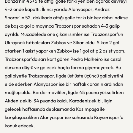
Banza'nın 45+5'te attığı golle farkı yeniden açarak devreyi
4-2 önde kapattı. İkinci yarıda Alanyaspor, Andraz
Sporar'ın 52. dakikada attığı golle farkı bir kez daha indirse
de başka gol olmayınca Trabzonspor sahadan 4-3 galip
ayrıldı. Mücadelede öne çıkan isimler ise Trabzonspor'un
Ukraynalı futbolcuları Zubkov ve Sikan oldu. Sikan 2 gol
atarken 1 asist yaparken Zubkov ise 1 gol atıp 2 asist yaptı.
Trabzonspor'da sarı kart gören Pedro Malheiro ise cezalı
duruma düştü ve gelecek haçta forma giyemeyecek. Bu
galibiyetle Trabzonspor, ligde üst üste üçüncü galibiyetini
elde ederken Alanyaspor ise bir haftalık aranın ardından
mağlup oldu. Bordo-mavililer, ligde 45 puana yükselirken
Akdeniz ekibi 34 puanda kaldı. Karadeniz ekibi, ligin
gelecek haftasında deplasmanda Kasımpaşa ile
karşılaşacakken Alanyaspor ise sahasında Kayserispor'u
konuk edecek.