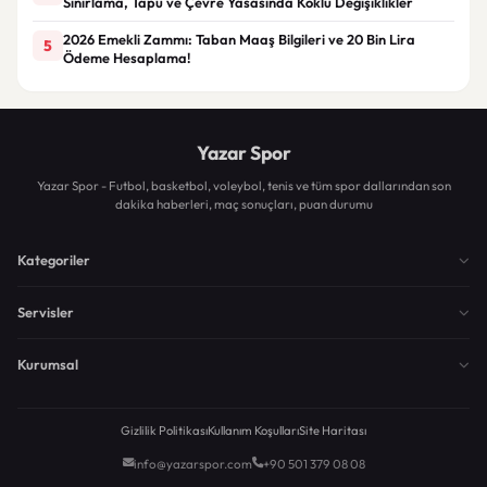
Sınırlama, Tapu ve Çevre Yasasında Köklü Değişiklikler
2026 Emekli Zammı: Taban Maaş Bilgileri ve 20 Bin Lira
5
Ödeme Hesaplama!
Yazar Spor
Yazar Spor - Futbol, basketbol, voleybol, tenis ve tüm spor dallarından son
dakika haberleri, maç sonuçları, puan durumu
Kategoriler
Servisler
Kurumsal
Gizlilik Politikası
Kullanım Koşulları
Site Haritası
info@yazarspor.com
+90 501 379 08 08