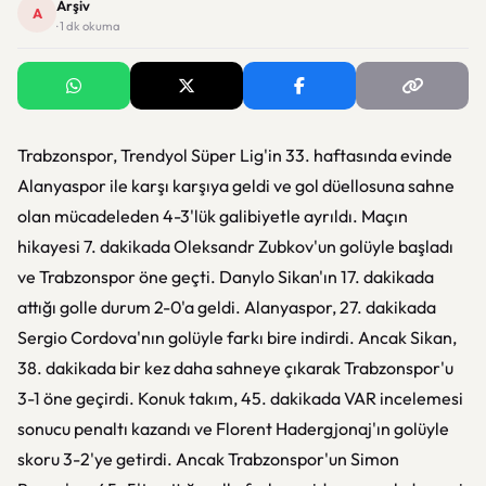
Arşiv
A
· 1 dk okuma
Trabzonspor, Trendyol Süper Lig'in 33. haftasında evinde
Alanyaspor ile karşı karşıya geldi ve gol düellosuna sahne
olan mücadeleden 4-3'lük galibiyetle ayrıldı. Maçın
hikayesi 7. dakikada Oleksandr Zubkov'un golüyle başladı
ve Trabzonspor öne geçti. Danylo Sikan'ın 17. dakikada
attığı golle durum 2-0'a geldi. Alanyaspor, 27. dakikada
Sergio Cordova'nın golüyle farkı bire indirdi. Ancak Sikan,
38. dakikada bir kez daha sahneye çıkarak Trabzonspor'u
3-1 öne geçirdi. Konuk takım, 45. dakikada VAR incelemesi
sonucu penaltı kazandı ve Florent Hadergjonaj'ın golüyle
skoru 3-2'ye getirdi. Ancak Trabzonspor'un Simon