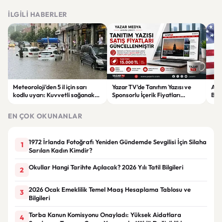
İLGILI HABERLER
Meteoroloji'den 5 il için sarı
Yazar TV’de Tanıtım Yazısı ve
ABD
kodlu uyarı: Kuvvetli sağanak
Sponsorlu İçerik Fiyatları
Boğ
ve fırtına geliyor
Güncellendi: Yeni Fiyat 15 Bin TL
iht
EN ÇOK OKUNANLAR
1972 İrlanda Fotoğrafı Yeniden Gündemde Sevgilisi İçin Silaha
1
Sarılan Kadın Kimdir?
Okullar Hangi Tarihte Açılacak? 2026 Yılı Tatil Bilgileri
2
2026 Ocak Emeklilik Temel Maaş Hesaplama Tablosu ve
3
Bilgileri
Torba Kanun Komisyonu Onayladı: Yüksek Aidatlara
4