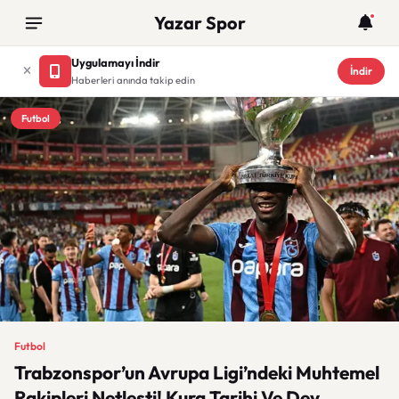
Yazar Spor
Uygulamayı İndir
İndir
Haberleri anında takip edin
Futbol
Futbol
Trabzonspor’un Avrupa Ligi’ndeki Muhtemel
Rakipleri Netleşti! Kura Tarihi Ve Dev