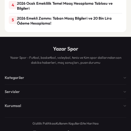
2026 Ocak Emeklilik Temel Maaş Hesaplama Tablosu ve
4
Bilgileri
2026 Emekli Zammı: Taban Maaş Bilgileri ve 20 Bin Lira
5
Ödeme Hesaplama!
Yazar Spor
Yazar Spor - Futbol, basketbol, voleybol, tenis ve tüm spor dallarından son
dakika haberleri, maç sonuçları, puan durumu
Kategoriler
Servisler
Kurumsal
Gizlilik Politikası
Kullanım Koşulları
Site Haritası