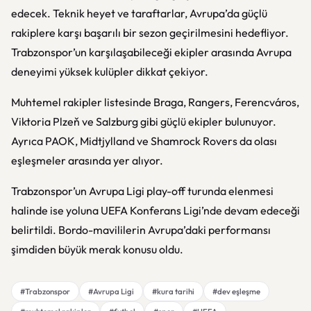
edecek. Teknik heyet ve taraftarlar, Avrupa’da güçlü
rakiplere karşı başarılı bir sezon geçirilmesini hedefliyor.
Trabzonspor’un karşılaşabileceği ekipler arasında Avrupa
deneyimi yüksek kulüpler dikkat çekiyor.
Muhtemel rakipler listesinde
Braga
,
Rangers
,
Ferencváros
,
Viktoria Plzeň
ve
Salzburg
gibi güçlü ekipler bulunuyor.
Ayrıca
PAOK
,
Midtjylland
ve
Shamrock Rovers
da olası
eşleşmeler arasında yer alıyor.
Trabzonspor’un Avrupa Ligi play-off turunda elenmesi
halinde ise yoluna UEFA Konferans Ligi’nde devam edeceği
belirtildi. Bordo-mavililerin Avrupa’daki performansı
şimdiden büyük merak konusu oldu.
#Trabzonspor
#Avrupa Ligi
#kura tarihi
#dev eşleşme