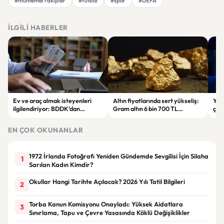
#muhtemel rakipler
#futbol
#spor
#UEFA
İLGILI HABERLER
Ev ve araç almak isteyenleri
Altın fiyatlarında sert yükseliş:
Yar
ilgilendiriyor: BDDK’dan
Gram altın 6 bin 700 TL
çalı
tasarruf finansman şirketlerine
seviyesini gördü
Pri
yeni kurallar
hes
EN ÇOK OKUNANLAR
1972 İrlanda Fotoğrafı Yeniden Gündemde Sevgilisi İçin Silaha
1
Sarılan Kadın Kimdir?
Okullar Hangi Tarihte Açılacak? 2026 Yılı Tatil Bilgileri
2
Torba Kanun Komisyonu Onayladı: Yüksek Aidatlara
3
Sınırlama, Tapu ve Çevre Yasasında Köklü Değişiklikler