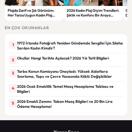
Plajda Zarif ve Şık Görünüm:
2026 Kadın Plaj Giyim Trendleri:
Güz
Her Tarza Uygun Kadın Plaj
Şıklık ve Konforu Bir Araya
Dön
Giyim Önerileri
Getiren Modeller
Bakı
Çöz
EN ÇOK OKUNANLAR
1972 İrlanda Fotoğrafı Yeniden Gündemde Sevgilisi İçin Silaha
1
Sarılan Kadın Kimdir?
Okullar Hangi Tarihte Açılacak? 2026 Yılı Tatil Bilgileri
2
Torba Kanun Komisyonu Onayladı: Yüksek Aidatlara
3
Sınırlama, Tapu ve Çevre Yasasında Köklü Değişiklikler
2026 Ocak Emeklilik Temel Maaş Hesaplama Tablosu ve
4
Bilgileri
2026 Emekli Zammı: Taban Maaş Bilgileri ve 20 Bin Lira
5
Ödeme Hesaplama!