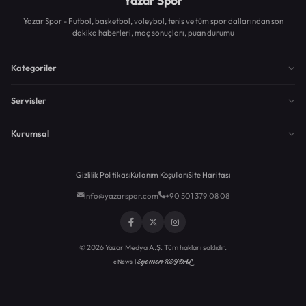
Yazar Spor
Yazar Spor - Futbol, basketbol, voleybol, tenis ve tüm spor dallarından son
dakika haberleri, maç sonuçları, puan durumu
Kategoriler
Servisler
Kurumsal
Gizlilik Politikası
Kullanım Koşulları
Site Haritası
info@yazarspor.com
+90 501 379 08 08
© 2026 Yazar Medya A.Ş. Tüm hakları saklıdır.
Egemen KEYDAL
eNews |