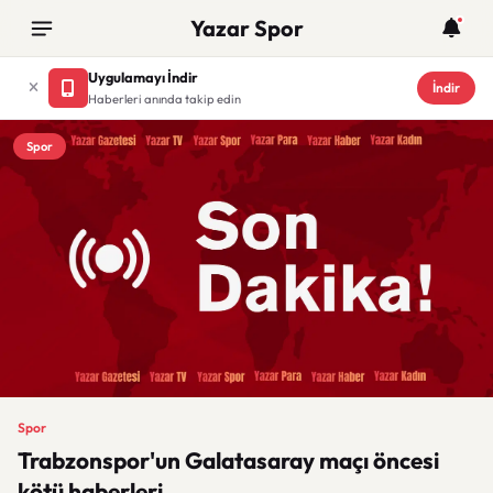
Yazar Spor
Uygulamayı İndir
İndir
Haberleri anında takip edin
Spor
Spor
Trabzonspor'un Galatasaray maçı öncesi
kötü haberleri