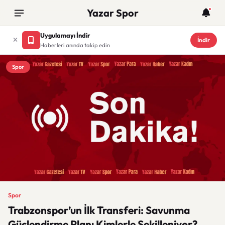
Yazar Spor
Uygulamayı İndir
İndir
Haberleri anında takip edin
Spor
Spor
Trabzonspor’un İlk Transferi: Savunma
Güçlendirme Planı Kimlerle Şekilleniyor?