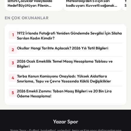
İzmirli Çocuklar Voleybolda
Meteoroloji'den 5 il için sarı
Yaz
Hedef Büyütüyor: Filenin
kodlu uyarı: Kuvvetli sağanak
Spon
Sultanları İlham Kaynağı Oldu
ve fırtına geliyor
Günc
EN ÇOK OKUNANLAR
1972 İrlanda Fotoğrafı Yeniden Gündemde Sevgilisi İçin Silaha
1
Sarılan Kadın Kimdir?
Okullar Hangi Tarihte Açılacak? 2026 Yılı Tatil Bilgileri
2
2026 Ocak Emeklilik Temel Maaş Hesaplama Tablosu ve
3
Bilgileri
Torba Kanun Komisyonu Onayladı: Yüksek Aidatlara
4
Sınırlama, Tapu ve Çevre Yasasında Köklü Değişiklikler
2026 Emekli Zammı: Taban Maaş Bilgileri ve 20 Bin Lira
5
Ödeme Hesaplama!
Yazar Spor
Yazar Spor - Futbol, basketbol, voleybol, tenis ve tüm spor dallarından son