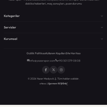
dakika haberleri, maç sonuçları, puan durumu
Kategoriler
Servisler
Kurumsal
Gizlilik Politikası
Kullanım Koşulları
Site Haritası
info@yazarspor.com
+90 501 379 08 08
© 2026 Yazar Medya A.Ş. Tüm hakları saklıdır.
Egemen KEYDAL
eNews |