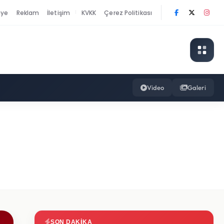
nye
Reklam
İletişim
KVKK
Çerez Politikası
|
Video
Galeri
SON DAKIKA