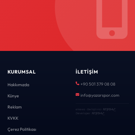
KURUMSAL
İLETIŞIM
+90 501 379 08 08
Hakkımızda
info@yazarspor.com
Künye
Reklam
eNews · Geliştirici
KEYDAL
·
Developer
KEYDAL
KVKK
Çerez Politikası