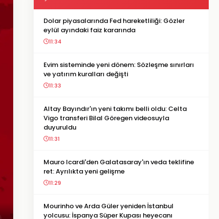
Dolar piyasalarında Fed hareketliliği: Gözler
eylül ayındaki faiz kararında
11:34
Evim sisteminde yeni dönem: Sözleşme sınırları
ve yatırım kuralları değişti
11:33
Altay Bayındır'ın yeni takımı belli oldu: Celta
Vigo transferi Bilal Göregen videosuyla
duyuruldu
11:31
Mauro Icardi'den Galatasaray'ın veda teklifine
ret: Ayrılıkta yeni gelişme
11:29
Mourinho ve Arda Güler yeniden İstanbul
yolcusu: İspanya Süper Kupası heyecanı