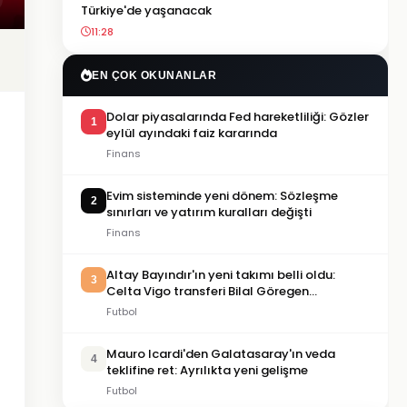
Türkiye'de yaşanacak
11:28
EN ÇOK OKUNANLAR
Dolar piyasalarında Fed hareketliliği: Gözler
1
eylül ayındaki faiz kararında
Finans
Evim sisteminde yeni dönem: Sözleşme
2
sınırları ve yatırım kuralları değişti
Finans
Altay Bayındır'ın yeni takımı belli oldu:
3
Celta Vigo transferi Bilal Göregen
videosuyla duyuruldu
Futbol
Mauro Icardi'den Galatasaray'ın veda
4
teklifine ret: Ayrılıkta yeni gelişme
Futbol