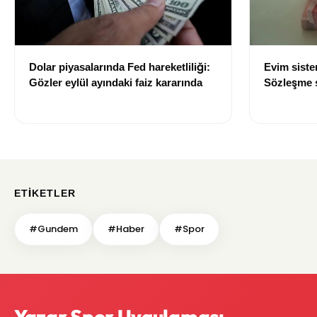
Dolar piyasalarında Fed hareketliliği:
Evim sist
Gözler eylül ayındaki faiz kararında
Sözleşme sı
değişti
ETIKETLER
#Gundem
#Haber
#Spor
Yazar Spor Uygulaması