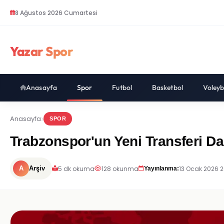
8 Ağustos 2026 Cumartesi
Yazar Spor
Anasayfa
Spor
Futbol
Basketbol
Voleyb
Anasayfa
SPOR
Trabzonspor'un Yeni Transferi Da
5 dk okuma
128 okunma
13 Ocak 2026 
A
Arşiv
Yayınlanma: