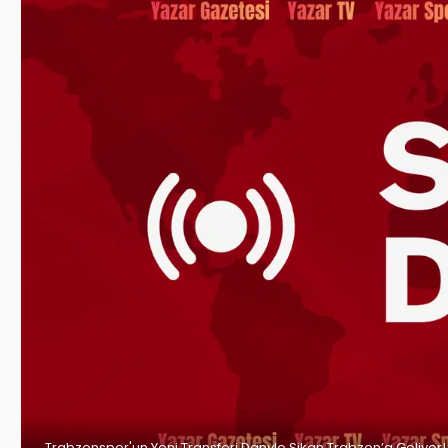
Trabzonspor'un Yeni Transferi Danylo Sikan Trabzon’a Geliyor!