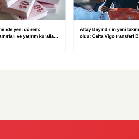
eminde yeni dönem:
Altay Bayındır'ın yeni takımı
nırları ve yatırım kuralları
oldu: Celta Vigo transferi Bi
Göregen videosuyla duyur