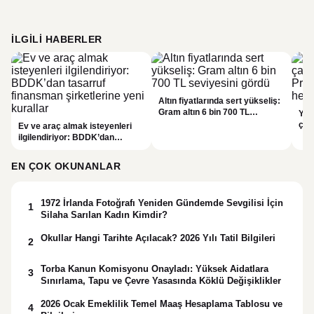
İLGILI HABERLER
Altın fiyatlarında sert yükseliş:
Gram altın 6 bin 700 TL
Yar
seviyesini gördü
çalı
Ev ve araç almak isteyenleri
Pri
ilgilendiriyor: BDDK’dan
hes
tasarruf finansman şirketlerine
yeni kurallar
EN ÇOK OKUNANLAR
1972 İrlanda Fotoğrafı Yeniden Gündemde Sevgilisi İçin
1
Silaha Sarılan Kadın Kimdir?
Okullar Hangi Tarihte Açılacak? 2026 Yılı Tatil Bilgileri
2
Torba Kanun Komisyonu Onayladı: Yüksek Aidatlara
3
Sınırlama, Tapu ve Çevre Yasasında Köklü Değişiklikler
2026 Ocak Emeklilik Temel Maaş Hesaplama Tablosu ve
4