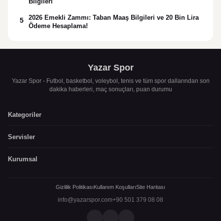
Bilgileri
2026 Emekli Zammı: Taban Maaş Bilgileri ve 20 Bin Lira
5
Ödeme Hesaplama!
Yazar Spor
Yazar Spor - Futbol, basketbol, voleybol, tenis ve tüm spor dallarından son
dakika haberleri, maç sonuçları, puan durumu
Kategoriler
Servisler
Kurumsal
Gizlilik Politikası
Kullanım Koşulları
Site Haritası
info@yazarspor.com
+90 501 379 08 08