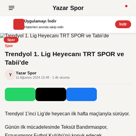
Yazar Spor
Uygulamayı İndir
İndir
Haberleri anında takip edin
Spor
Spor
Trendyol 1. Lig Heyecanı TRT SPOR ve
Tabii'de
Yazar Spor
Y
11 Ağustos 2024 15:48 · 1 dk okuma
Trendyol 1'inci Lig'de heyecan ilk hafta maçlarıyla sürüyor.
Günün ilk mücadelesinde Teksüt Bandırmaspor,
Erzurumspor Futbol Kulübü'nü konuk edecek.