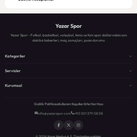
Yazar Spor
Yazar Spor - Futbol, basketbol, voleybol, tenis ve tüm spor dallarından son
dakika haberleri, maç sonuçları, puan durumu
Kategoriler
Servisler
Kurumsal
Gizlilik Politikası
Kullanım Koşulları
Site Haritası
info@yazarspor.com
+90 501 379 08 08
© 2026 Yazar Medya A.Ş. Tüm hakları saklıdır.