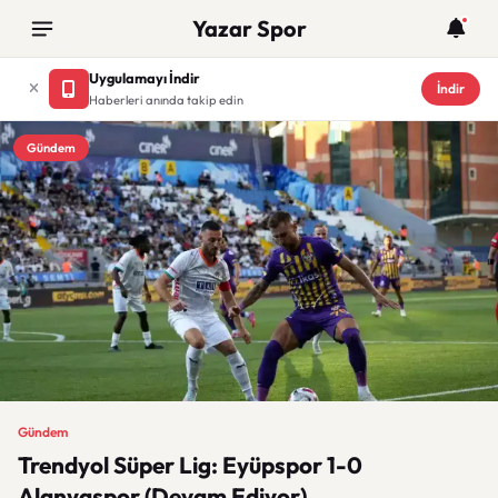
Yazar Spor
Uygulamayı İndir
İndir
Haberleri anında takip edin
Gündem
Gündem
Trendyol Süper Lig: Eyüpspor 1-0
Alanyaspor (Devam Ediyor)