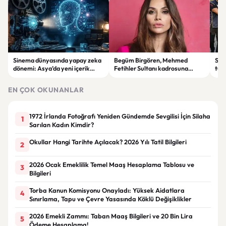
Sinema dünyasında yapay zeka
Begüm Birgören, Mehmed
Suik
dönemi: Asya’da yeni içerik
Fetihler Sultanı kadrosuna
tut
üretim modeli yükseliyor
katıldı
yard
EN ÇOK OKUNANLAR
1972 İrlanda Fotoğrafı Yeniden Gündemde Sevgilisi İçin Silaha
1
Sarılan Kadın Kimdir?
Okullar Hangi Tarihte Açılacak? 2026 Yılı Tatil Bilgileri
2
2026 Ocak Emeklilik Temel Maaş Hesaplama Tablosu ve
3
Bilgileri
Torba Kanun Komisyonu Onayladı: Yüksek Aidatlara
4
Sınırlama, Tapu ve Çevre Yasasında Köklü Değişiklikler
2026 Emekli Zammı: Taban Maaş Bilgileri ve 20 Bin Lira
5
Ödeme Hesaplama!