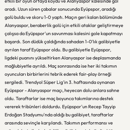
etkili bir oyun ortaya koydu ve Alanyaspor kalesinde gol
aradı. Uzun süren çabalar sonucunda Eyüpspor, aradığı
golü buldu ve skoru 1-0 yaptı. Maçın geri kalan bölümünde
Alanyaspor, beraberlik golü için etkili ataklar geliştirmeye
çalışsa da Eyüpspor'un savunması kalesini gole kapatmayı
başardı. Son düdük çaldığında sahadan 1-0'lık galibiyetle
ayrılan taraf Eyüpspor oldu. Bu galibiyetle Eyüpspor,
ligdeki puanını yükseltirken Alanyaspor ise deplasmanda
mağlubiyetle ayrıldı. Maç sonrasında ise her iki takımın
oyuncuları birbirlerini tebrik ederek fair-play örneği
sergiledi. Trendyol Süper Lig'in 3. haftasında oynanan
Eyüpspor - Alanyaspor maçı, heyecan dolu anlara sahne
oldu. Taraftarlar ise maç boyunca takımlarına destek
vererek tribünleri doldurdu. Eyüpspor'un Recep Tayyip
Erdoğan Stadyumu'nda aldığı bu galibiyet, taraftarlar
arasında sevinçle karşılandı. Takımın performansı ve