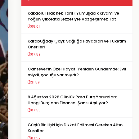
Kakaolu Islak Kek Tarifi: Yumuşacık Kıvamı ve
Yoğun Çikolata Lezzetiyle Vazgeçilmez Tat
08:01
Karabuğday Çayı: Sağlığa Faydaları ve Tüketim
Önerileri
07:59
Cansever’in Özel Hayatı Yeniden Gündemde: Evli
miydi, çocuğu var mıydı?
21:59
9 Ağustos 2026 Günlük Para Burç Yorumları:
Hangi Burçların Finansal Şansı Açılıyor?
07:58
Güçlü Bir İlişki İçin Dikkat Edilmesi Gereken Altın
Kurallar
07:57