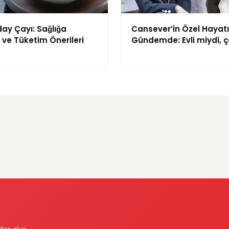
ay Çayı: Sağlığa
Cansever’in Özel Hayat
 ve Tüketim Önerileri
Gündemde: Evli miydi, 
var mıydı?
dar olun.