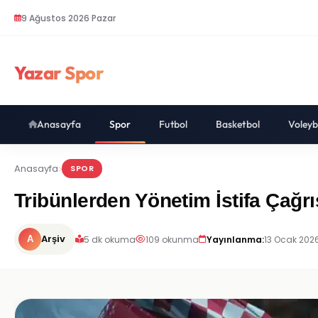
9 Ağustos 2026 Pazar
Yazar Spor
Anasayfa
Spor
Futbol
Basketbol
Voleyb
Anasayfa
SPOR
Tribünlerden Yönetim İstifa Çağ
Arşiv
5 dk okuma
109 okunma
Yayınlanma:
13 Ocak 2026
A