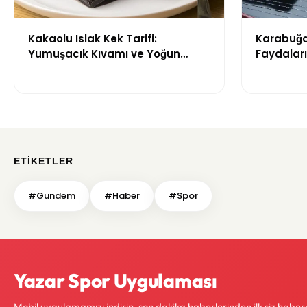
Kakaolu Islak Kek Tarifi:
Karabuğd
Yumuşacık Kıvamı ve Yoğun
Faydaları
Çikolata Lezzetiyle Vazgeçilmez
Tat
ETIKETLER
#Gundem
#Haber
#Spor
Yazar Spor Uygulaması
Mobil uygulamamızı indirin, son dakika haberlerinden ilk siz haber