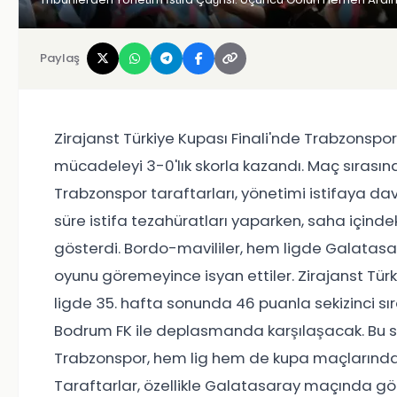
Paylaş
Zirajanst Türkiye Kupası Finali'nde Trabzonspor
mücadeleyi 3-0'lık skorla kazandı. Maç sırasın
Trabzonspor taraftarları, yönetimi istifaya dav
süre istifa tezahüratları yaparken, saha içind
gösterdi. Bordo-mavililer, hem ligde Galatasa
oyunu göremeyince isyan ettiler. Zirajanst Tü
ligde 35. hafta sonunda 46 puanla sekizinci sır
Bodrum FK ile deplasmanda karşılaşacak. Bu s
Trabzonspor, hem lig hem de kupa maçlarında is
Taraftarlar, özellikle Galatasaray maçında gördü