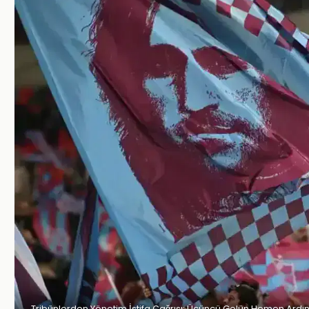
Tribünlerden Yönetim İstifa Çağrısı: Üçüncü Golün Hemen Ardı