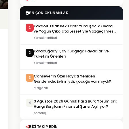
EN ÇOK OKUNANLAR
Kakaolu Islak Kek Tarifi: Yumuşacık Kıvamı
1
ve Yoğun Çikolata Lezzetiyle Vazgeçilmez
Tat
Yemek tarifleri
Karabuğday Çayı: Sağlığa Faydaları ve
2
Tüketim Önerileri
Yemek tarifleri
Cansever’in Özel Hayatı Yeniden
3
Gündemde: Evli miydi, çocuğu var mıydı?
Magazin
9 Ağustos 2026 Günlük Para Burç Yorumları:
4
Hangi Burçların Finansal Şansı Açılıyor?
Astroloji
BIZI TAKIP EDIN