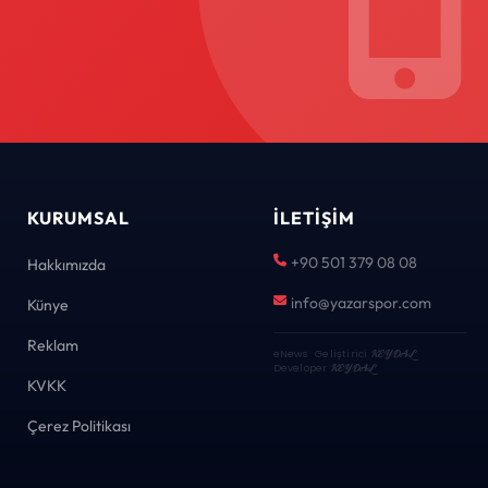
KURUMSAL
İLETIŞIM
+90 501 379 08 08
Hakkımızda
info@yazarspor.com
Künye
Reklam
eNews · Geliştirici
KEYDAL
·
Developer
KEYDAL
KVKK
Çerez Politikası