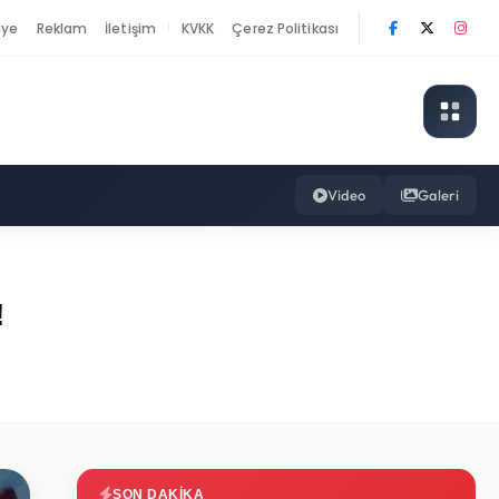
nye
Reklam
İletişim
KVKK
Çerez Politikası
|
Video
Galeri
!
SON DAKIKA