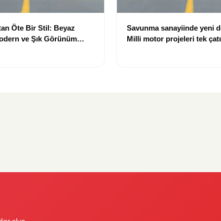
an Öte Bir Stil: Beyaz
Savunma sanayiinde yeni 
Modern ve Şık Görünüm
Milli motor projeleri tek çat
toplanıyor
dar olun.