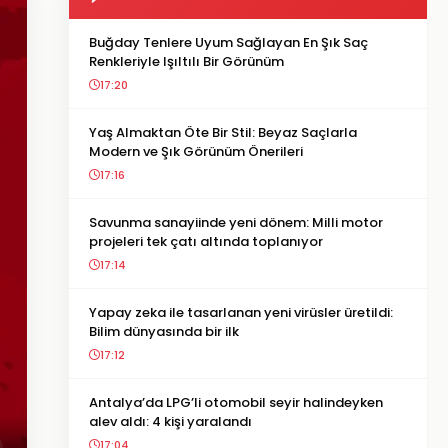
Buğday Tenlere Uyum Sağlayan En Şık Saç
Renkleriyle Işıltılı Bir Görünüm
17:20
Yaş Almaktan Öte Bir Stil: Beyaz Saçlarla
Modern ve Şık Görünüm Önerileri
17:16
Savunma sanayiinde yeni dönem: Milli motor
projeleri tek çatı altında toplanıyor
17:14
Yapay zeka ile tasarlanan yeni virüsler üretildi:
Bilim dünyasında bir ilk
17:12
Antalya’da LPG’li otomobil seyir halindeyken
alev aldı: 4 kişi yaralandı
17:04