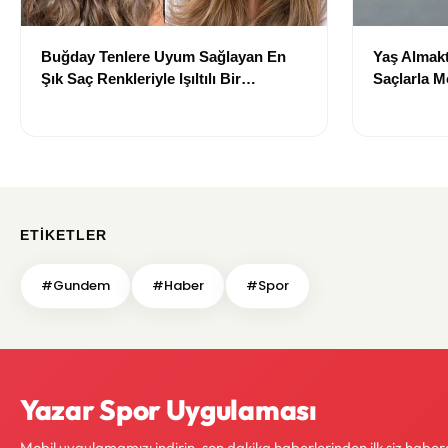
Buğday Tenlere Uyum Sağlayan En
Yaş Almakt
Şık Saç Renkleriyle Işıltılı Bir
Saçlarla 
Görünüm
Önerileri
ETIKETLER
#Gundem
#Haber
#Spor
Yazar Spor Uygulaması
Mobil uygulamamızı indirin, son dakika haberlerinden ilk siz haber