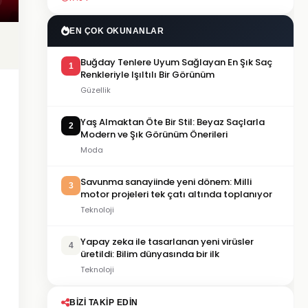
EN ÇOK OKUNANLAR
Buğday Tenlere Uyum Sağlayan En Şık Saç
1
Renkleriyle Işıltılı Bir Görünüm
Güzellik
Yaş Almaktan Öte Bir Stil: Beyaz Saçlarla
2
Modern ve Şık Görünüm Önerileri
Moda
Savunma sanayiinde yeni dönem: Milli
3
motor projeleri tek çatı altında toplanıyor
Teknoloji
Yapay zeka ile tasarlanan yeni virüsler
4
üretildi: Bilim dünyasında bir ilk
Teknoloji
BIZI TAKIP EDIN