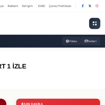
nye
Reklam
İletişim
KVKK
Çerez Politikası
|
Video
Galeri
RT 1 İZLE
SON DAKIKA