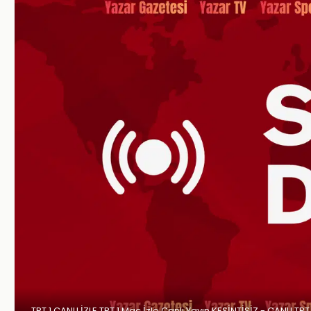
TRT 1 CANLI İZLE TRT 1 Maç İzle Canlı Yayın KESİNTİSİZ - CANLI TRT 