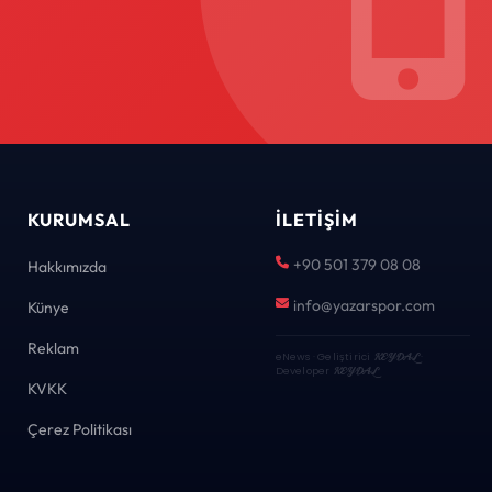
KURUMSAL
İLETIŞIM
+90 501 379 08 08
Hakkımızda
info@yazarspor.com
Künye
Reklam
eNews · Geliştirici
KEYDAL
·
Developer
KEYDAL
KVKK
Çerez Politikası