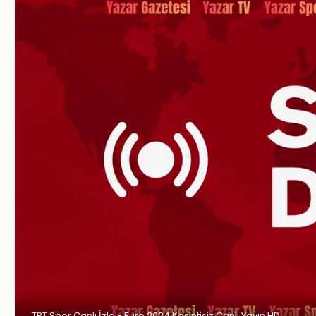
TRT Spor Canlı İzle - Euro 2024 Kesintisiz Canlı Yayın HD