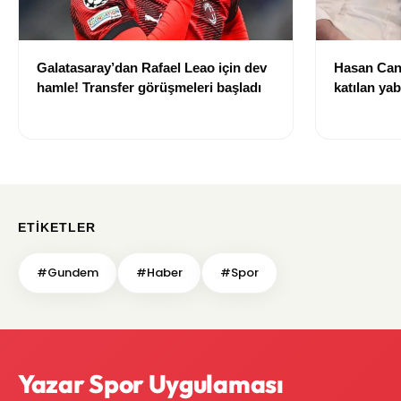
Galatasaray’dan Rafael Leao için dev
Hasan Can
hamle! Transfer görüşmeleri başladı
katılan ya
izni olmad
alındı
ETIKETLER
#Gundem
#Haber
#Spor
Yazar Spor Uygulaması