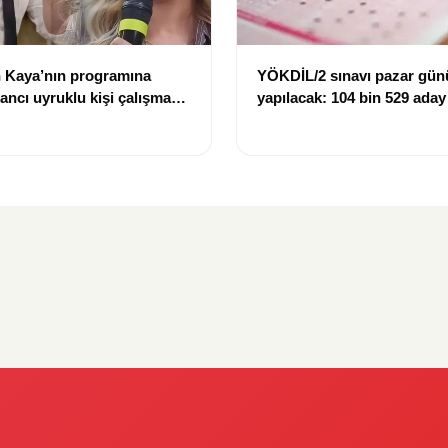
 Kaya’nın programına
YÖKDİL/2 sınavı pazar gün
bancı uyruklu kişi çalışma
yapılacak: 104 bin 529 aday
ığı gerekçesiyle gözaltına
dökecek