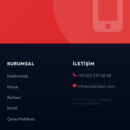
KURUMSAL
İLETIŞIM
+90 501 379 08 08
Hakkımızda
info@yazarspor.com
Künye
Reklam
eNews · Geliştirici
KEYDAL
·
Developer
KEYDAL
KVKK
Çerez Politikası