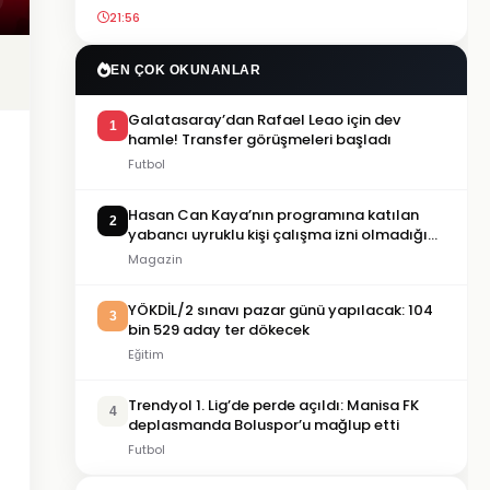
21:56
EN ÇOK OKUNANLAR
Galatasaray’dan Rafael Leao için dev
1
hamle! Transfer görüşmeleri başladı
Futbol
Hasan Can Kaya’nın programına katılan
2
yabancı uyruklu kişi çalışma izni olmadığı
gerekçesiyle gözaltına alındı
Magazin
YÖKDİL/2 sınavı pazar günü yapılacak: 104
3
bin 529 aday ter dökecek
Eğitim
Trendyol 1. Lig’de perde açıldı: Manisa FK
4
deplasmanda Boluspor’u mağlup etti
Futbol