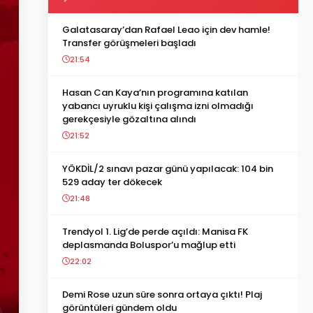
Galatasaray’dan Rafael Leao için dev hamle!
Transfer görüşmeleri başladı
21:54
Hasan Can Kaya’nın programına katılan
yabancı uyruklu kişi çalışma izni olmadığı
gerekçesiyle gözaltına alındı
21:52
YÖKDİL/2 sınavı pazar günü yapılacak: 104 bin
529 aday ter dökecek
21:48
Trendyol 1. Lig’de perde açıldı: Manisa FK
deplasmanda Boluspor’u mağlup etti
22:02
Demi Rose uzun süre sonra ortaya çıktı! Plaj
görüntüleri gündem oldu