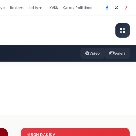
nye
Reklam
İletişim
KVKK
Çerez Politikası
|
Video
Galeri
SON DAKIKA