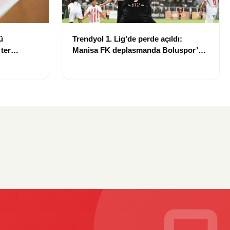
ü
Trendyol 1. Lig’de perde açıldı:
 ter
Manisa FK deplasmanda Boluspor’u
mağlup etti