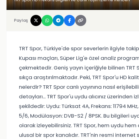
Paylaş
TRT Spor, Türkiye'de spor severlerin ilgiyle takip
Kupası maçları, Süper Lig'e özel analiz program
çekmektedir. Geniş yayın içeriğiyle bilinen TRT 
sıkça araştırılmaktadır. Peki, TRT Spor'u HD kali
nelerdir? TRT Spor canlı yayınına nasıl erişilebil
detayları... TRT Spor'u uydu alıcınız üzerinden iz
şekildedir: Uydu: Türksat 4A, Frekans: 11794 MHz
5/6, Modülasyon: DVB-S2 / 8PSK. Bu bilgileri uydu
olarak izleyebilirsiniz. TRT Spor, hem uydu hem d
ulusal bir spor kanalıdır. TRT'nin resmi internet