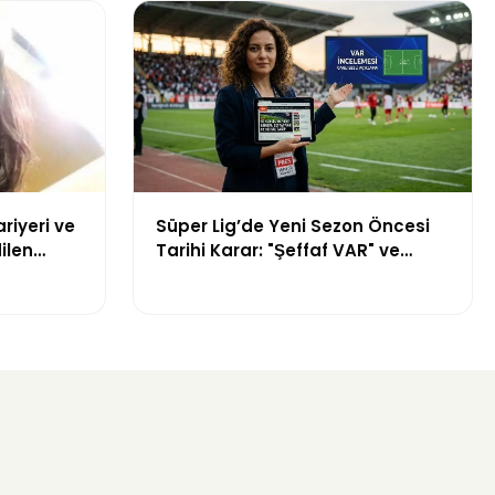
riyeri ve
Süper Lig’de Yeni Sezon Öncesi
ilen
Tarihi Karar: "Şeffaf VAR" ve
er
Dijital Saha İçi Takip Dönemi
Başlıyor!