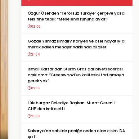
Özgür Özel’den “Terörsüz Türkiye” çerçeve yasa
teklifine tepki: “Meselenin ruhuna aykırı”
02:05
Gözde Yılmaz kimdir? Kariyeri ve özel hayatıyla
merak edilen menajer hakkında bilgiler
21:04
İsmail Kartal’dan Sturm Graz galibiyeti sonrası
açıklama: “Greenwood’un kalitesini tartışmaya
gerek yok”
02:15
Lüleburgaz Belediye Başkanı Murat Gerenli
CHP’den istifa etti
21:00
Sakarya'da sahilde paniğe neden olan cisim İDA
çıktı