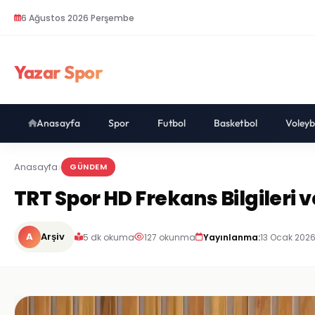
6 Ağustos 2026 Perşembe
Yazar Spor
Anasayfa
Spor
Futbol
Basketbol
Voleyb
Anasayfa
GÜNDEM
TRT Spor HD Frekans Bilgileri 
A
Arşiv
5 dk okuma
127 okunma
Yayınlanma:
13 Ocak 2026