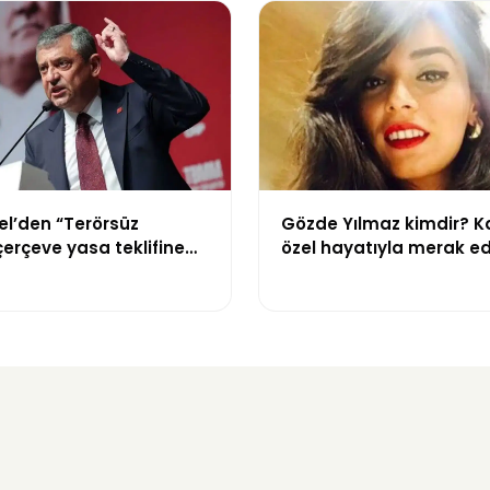
el’den “Terörsüz
Gözde Yılmaz kimdir? Ka
çerçeve yasa teklifine
özel hayatıyla merak ed
eselenin ruhuna aykırı”
menajer hakkında bilgil