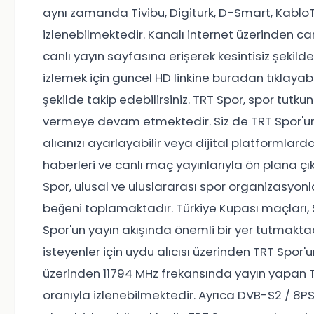
aynı zamanda Tivibu, Digiturk, D-Smart, KabloTV
izlenebilmektedir. Kanalı internet üzerinden can
canlı yayın sayfasına erişerek kesintisiz şekilde 
izlemek için güncel HD linkine buradan tıklayabili
şekilde takip edebilirsiniz. TRT Spor, spor tutkunl
vermeye devam etmektedir. Siz de TRT Spor'un
alıcınızı ayarlayabilir veya dijital platformlard
haberleri ve canlı maç yayınlarıyla ön plana çıka
Spor, ulusal ve uluslararası spor organizasyonl
beğeni toplamaktadır. Türkiye Kupası maçları, Sü
Spor'un yayın akışında önemli bir yer tutmaktadı
isteyenler için uydu alıcısı üzerinden TRT Spor'u
üzerinden 11794 MHz frekansında yayın yapan 
oranıyla izlenebilmektedir. Ayrıca DVB-S2 / 8P