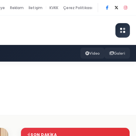
nye
Reklam
İletişim
KVKK
Çerez Politikası
|
Video
Galeri
SON DAKIKA