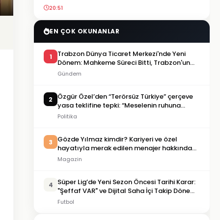
20:51
EN ÇOK OKUNANLAR
Trabzon Dünya Ticaret Merkezi'nde Yeni
1
Dönem: Mahkeme Süreci Bitti, Trabzon'un
Dev Projesi Ne Zaman Tamamlanacak?
Gündem
Özgür Özel’den “Terörsüz Türkiye” çerçeve
2
yasa teklifine tepki: “Meselenin ruhuna
aykırı”
Politika
Gözde Yılmaz kimdir? Kariyeri ve özel
3
hayatıyla merak edilen menajer hakkında
bilgiler
Magazin
Süper Lig’de Yeni Sezon Öncesi Tarihi Karar:
4
"Şeffaf VAR" ve Dijital Saha İçi Takip Dönemi
Başlıyor!
Futbol