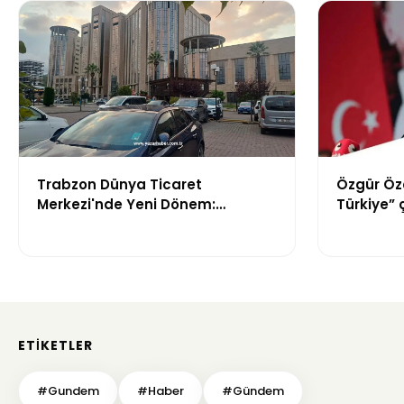
Trabzon Dünya Ticaret
Özgür Öz
Merkezi'nde Yeni Dönem:
Türkiye” 
Mahkeme Süreci Bitti,
tepki: “M
Trabzon'un Dev Projesi Ne
Zaman Tamamlanacak?
ETIKETLER
#Gundem
#Haber
#Gündem