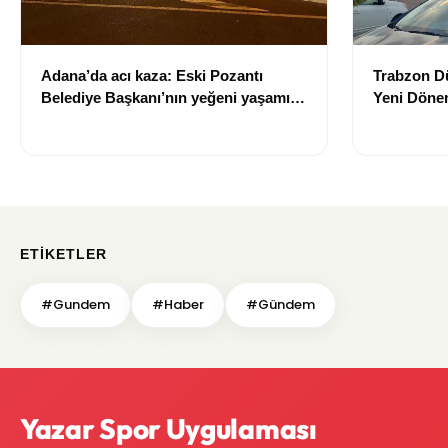
Adana’da acı kaza: Eski Pozantı
Trabzon Dü
Belediye Başkanı’nın yeğeni yaşamını
Yeni Dönem
yitirdi
Trabzon'u
Tamamlan
ETIKETLER
#Gundem
#Haber
#Gündem
Yazar Spor Uygulaması