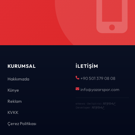
KURUMSAL
İLETIŞIM
+90 501 379 08 08
Hakkımızda
info@yazarspor.com
Künye
Reklam
eNews · Geliştirici
KEYDAL
·
Developer
KEYDAL
KVKK
Çerez Politikası