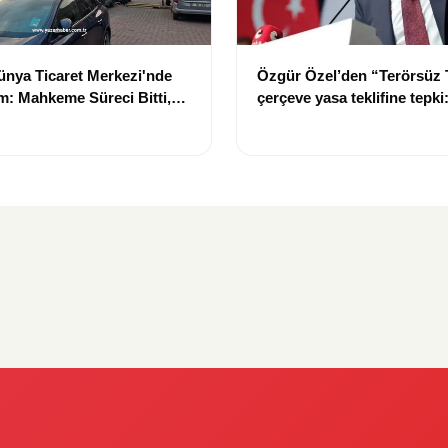
nya Ticaret Merkezi'nde
Özgür Özel’den “Terörsüz 
: Mahkeme Süreci Bitti,
çerçeve yasa teklifine tepki
n Dev Projesi Ne Zaman
“Meselenin ruhuna aykırı”
acak?