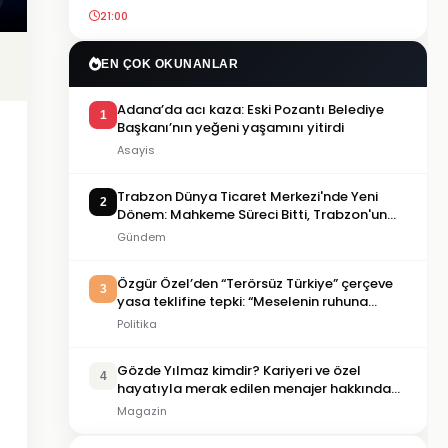
21:00
EN ÇOK OKUNANLAR
Adana’da acı kaza: Eski Pozantı Belediye
1
Başkanı’nın yeğeni yaşamını yitirdi
Asayis
Trabzon Dünya Ticaret Merkezi'nde Yeni
2
Dönem: Mahkeme Süreci Bitti, Trabzon'un
Dev Projesi Ne Zaman Tamamlanacak?
Gündem
Özgür Özel’den “Terörsüz Türkiye” çerçeve
3
yasa teklifine tepki: “Meselenin ruhuna
aykırı”
Politika
Gözde Yılmaz kimdir? Kariyeri ve özel
4
hayatıyla merak edilen menajer hakkında
bilgiler
Magazin