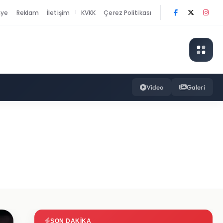
nye
Reklam
İletişim
KVKK
Çerez Politikası
|
Video
Galeri
SON DAKIKA