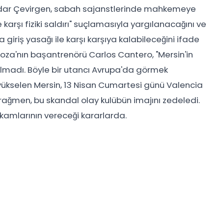
erdar Çevirgen, sabah sajanstlerinde mahkemeye
ne karşı fiziki saldırı" suçlamasıyla yargılanacağını ve
 giriş yasağı ile karşı karşıya kalabileceğini ifade
za'nın başantrenörü Carlos Cantero, "Mersin'in
 olmadı. Böyle bir utancı Avrupa'da görmek
 yükselen Mersin, 13 Nisan Cumartesi günü Valencia
 rağmen, bu skandal olay kulübün imajını zedeledi.
amlarının vereceği kararlarda.