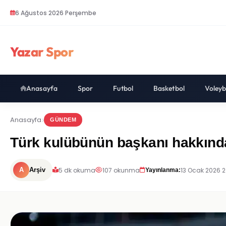
6 Ağustos 2026 Perşembe
Yazar Spor
Anasayfa
Spor
Futbol
Basketbol
Voleyb
Anasayfa
GÜNDEM
Türk kulübünün başkanı hakkında
5 dk okuma
107 okunma
13 Ocak 2026 2
A
Arşiv
Yayınlanma: