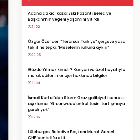
Adana’da acı kaza: Eski Pozantı Belediye
Başkanı’nın yeğeni yaşamını yitirdi
21:02
Özgür Özel’den “Terörsüz Türkiye” çerçeve yasa
teklifine tepki: “Meselenin ruhuna aykırı”
02:05
Gözde Yılmaz kimdir? Kariyeri ve özel hayatıyla
merak edilen menajer hakkında bilgiler
21:04
İsmail Kartal’dan Sturm Graz galibiyeti sonrası
açıklama: “Greenwood’un kalitesini tartışmaya
gerek yok”
02:15
Lüleburgaz Belediye Başkanı Murat Gerenli
CHP’den istifa etti