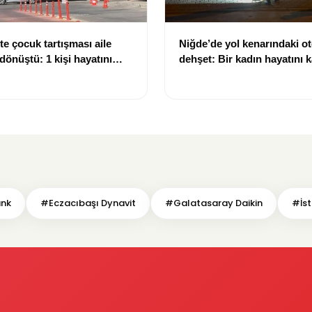
te çocuk tartışması aile
Niğde’de yol kenarındaki o
dönüştü: 1 kişi hayatını
dehşet: Bir kadın hayatını k
 kişi yaralandı
kişi ağır yaralandı
ank
#Eczacıbaşı Dynavit
#Galatasaray Daikin
#İs