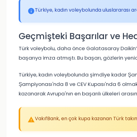
Türkiye, kadın voleybolunda uluslararası a
Geçmişteki Başarılar ve Hed
Türk voleybolu, daha önce
Galatasaray Daikin
başarıya imza atmıştı. Bu başarı, gözlerin yen
Türkiye, kadın voleybolunda şimdiye kadar Şam
Şampiyonası'nda 8 ve CEV Kupası'nda 6 olmak
kazanarak Avrupa'nın en başarılı ülkeleri arasın
VakıfBank, en çok kupa kazanan Türk takım