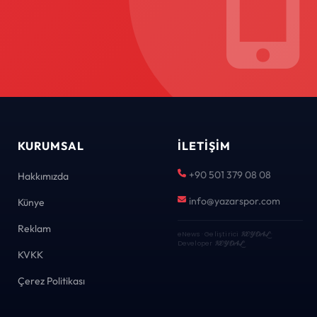
KURUMSAL
İLETIŞIM
+90 501 379 08 08
Hakkımızda
info@yazarspor.com
Künye
Reklam
eNews · Geliştirici
KEYDAL
·
Developer
KEYDAL
KVKK
Çerez Politikası