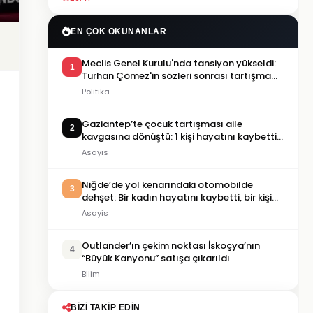
EN ÇOK OKUNANLAR
Meclis Genel Kurulu'nda tansiyon yükseldi:
1
Turhan Çömez'in sözleri sonrası tartışma
çıktı
Politika
Gaziantep’te çocuk tartışması aile
2
kavgasına dönüştü: 1 kişi hayatını kaybetti,
5 kişi yaralandı
Asayis
Niğde’de yol kenarındaki otomobilde
3
dehşet: Bir kadın hayatını kaybetti, bir kişi
ağır yaralandı
Asayis
Outlander’ın çekim noktası İskoçya’nın
4
“Büyük Kanyonu” satışa çıkarıldı
Bilim
BIZI TAKIP EDIN