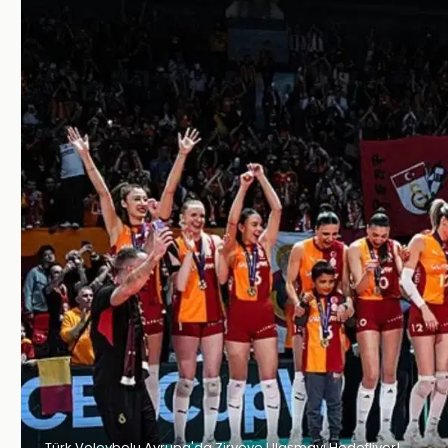
Türk Voleybolu Avrupa'da Zirveye Ulaşmayı Hedefliyor!