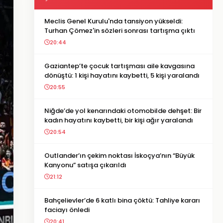
Meclis Genel Kurulu'nda tansiyon yükseldi:
Turhan Çömez'in sözleri sonrası tartışma çıktı
20:44
Gaziantep’te çocuk tartışması aile kavgasına
dönüştü: 1 kişi hayatını kaybetti, 5 kişi yaralandı
20:55
Niğde’de yol kenarındaki otomobilde dehşet: Bir
kadın hayatını kaybetti, bir kişi ağır yaralandı
20:54
Outlander’ın çekim noktası İskoçya’nın “Büyük
Kanyonu” satışa çıkarıldı
21:12
Bahçelievler’de 6 katlı bina çöktü: Tahliye kararı
faciayı önledi
20:41