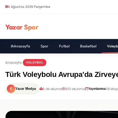
6 Ağustos 2026 Perşembe
Yazar Spor
Anasayfa
Spor
Futbol
Basketbol
Voleyb
Anasayfa
VOLEYBOL
Türk Voleybolu Avrupa'da Zirvey
5 dk okuma
601 okunma
19 May
E
Yazar Medya
Yayınlanma: