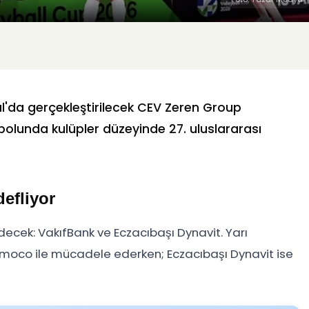
l'da gerçekleştirilecek
CEV Zeren Group
bolunda kulüpler düzeyinde 27. uluslararası
defliyor
edecek:
VakıfBank
ve
Eczacıbaşı Dynavit
. Yarı
o Imoco ile mücadele ederken; Eczacıbaşı Dynavit ise