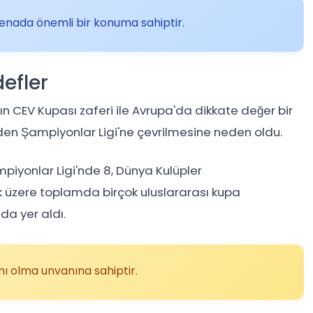
renada önemli bir konuma sahiptir.
efler
’ın CEV Kupası zaferi ile Avrupa'da dikkate değer bir
iden Şampiyonlar Ligi'ne çevrilmesine neden oldu.
piyonlar Ligi'nde 8, Dünya Kulüpler
 üzere toplamda birçok uluslararası kupa
da yer aldı.
ı olma unvanına sahiptir.