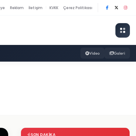
nye
Reklam
İletişim
KVKK
Çerez Politikası
|
Video
Galeri
SON DAKIKA