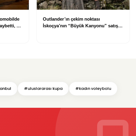
tomobilde
Outlander’ın çekim noktası
aybetti, bir
İskoçya’nın “Büyük Kanyonu” satışa
çıkarıldı
tanbul
#uluslararası kupa
#kadın voleybolu