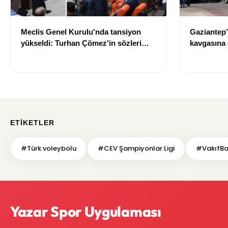
Meclis Genel Kurulu'nda tansiyon
Gaziantep’
yükseldi: Turhan Çömez'in sözleri
kavgasına 
sonrası tartışma çıktı
kaybetti, 5
ETIKETLER
#Türk voleybolu
#CEV Şampiyonlar Ligi
#VakıfB
Yazar Spor Uygulaması