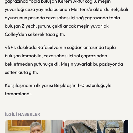
çaprazında topla buluşan Kerem Aktürkoğlu, meşin
yuvarlağı ceza yayında bulunan Mertens'e aktardı. Belçikalı
oyuncunun pasında ceza sahası içi sağ çaprazında topla
buluşan Ziyech, şutunu çekti ancak meşin yuvarlak
Colley'den sekerek taca gitti.
45+1. dakikada Rafa Silva'nın sağdan ortasında topla
buluşan Immobile, ceza sahası içi sol çaprazından
bekletmeden şutunu çekti. Meşin yuvarlak bu pozisyonda
üstten auta gitti.
Karşılaşmanın ilk yarısı Beşiktaş'ın 1-0 üstünlüğüyle
tamamlandı.
İLGILI HABERLER