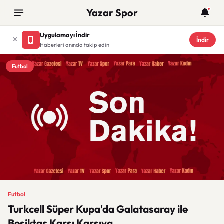
Yazar Spor
Uygulamayı İndir
İndir
Haberleri anında takip edin
Futbol
Futbol
Turkcell Süper Kupa'da Galatasaray ile
Beşiktaş Karşı Karşıya