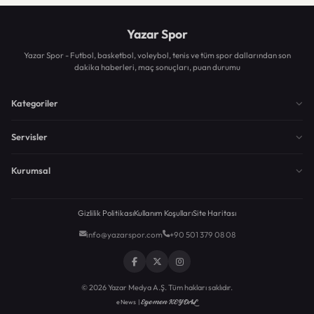
Yazar Spor
Yazar Spor - Futbol, basketbol, voleybol, tenis ve tüm spor dallarından son
dakika haberleri, maç sonuçları, puan durumu
Kategoriler
Servisler
Kurumsal
Gizlilik Politikası
Kullanım Koşulları
Site Haritası
info@yazarspor.com
+90 501 379 08 08
© 2026 Yazar Medya A.Ş. Tüm hakları saklıdır.
Egemen KEYDAL
eNews |