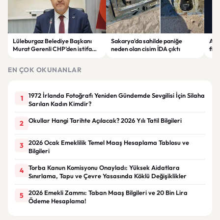
Lüleburgaz Belediye Başkanı
Sakarya'da sahilde paniğe
Astr
Murat Gerenli CHP’den istifa
neden olan cisim İDA çıktı
fina
etti
Yen
EN ÇOK OKUNANLAR
1972 İrlanda Fotoğrafı Yeniden Gündemde Sevgilisi İçin Silaha
1
Sarılan Kadın Kimdir?
Okullar Hangi Tarihte Açılacak? 2026 Yılı Tatil Bilgileri
2
2026 Ocak Emeklilik Temel Maaş Hesaplama Tablosu ve
3
Bilgileri
Torba Kanun Komisyonu Onayladı: Yüksek Aidatlara
4
Sınırlama, Tapu ve Çevre Yasasında Köklü Değişiklikler
2026 Emekli Zammı: Taban Maaş Bilgileri ve 20 Bin Lira
5
Ödeme Hesaplama!