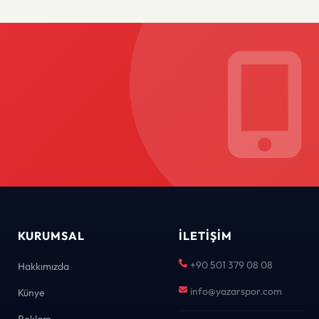
KURUMSAL
İLETIŞIM
+90 501 379 08 08
Hakkımızda
info@yazarspor.com
Künye
Reklam