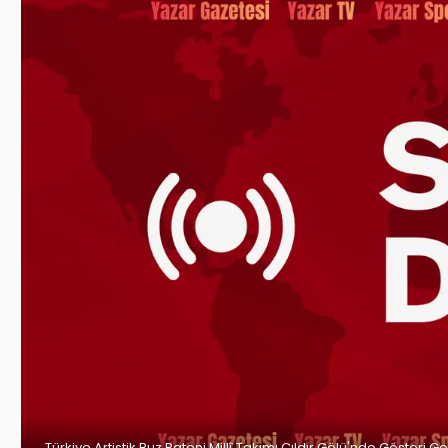
Türkiye Artistik Buz Pateni Millî Takımı Çıldır Gölü'nde Gösteri Ge