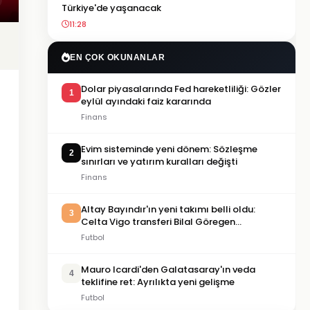
Türkiye'de yaşanacak
11:28
EN ÇOK OKUNANLAR
Dolar piyasalarında Fed hareketliliği: Gözler
1
eylül ayındaki faiz kararında
Finans
Evim sisteminde yeni dönem: Sözleşme
2
sınırları ve yatırım kuralları değişti
Finans
Altay Bayındır'ın yeni takımı belli oldu:
3
Celta Vigo transferi Bilal Göregen
videosuyla duyuruldu
Futbol
Mauro Icardi'den Galatasaray'ın veda
4
teklifine ret: Ayrılıkta yeni gelişme
Futbol