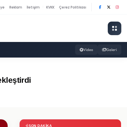
nye
Reklam
İletişim
KVKK
Çerez Politikası
|
Video
Galeri
kleştirdi
SON DAKIKA