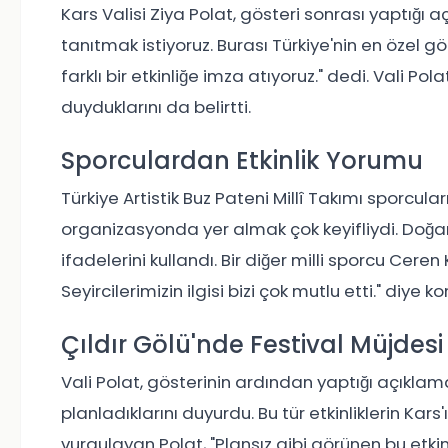
Kars Valisi Ziya Polat, gösteri sonrası yaptığı a
tanıtmak istiyoruz. Burası Türkiye'nin en özel 
farklı bir etkinliğe imza atıyoruz." dedi. Vali Po
duyduklarını da belirtti.
Sporculardan Etkinlik Yorumu
Türkiye Artistik Buz Pateni Millî Takımı sporcul
organizasyonda yer almak çok keyifliydi. Doğanı
ifadelerini kullandı. Bir diğer milli sporcu Ceren
Seyircilerimizin ilgisi bizi çok mutlu etti." diye k
Çıldır Gölü'nde Festival Müjdesi
Vali Polat, gösterinin ardından yaptığı açıklam
planladıklarını duyurdu. Bu tür etkinliklerin Kar
vurgulayan Polat, "Plansız gibi görünen bu etkinl