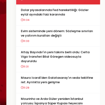
Dolar piyasalarında Fed hareketliliği: Gözler
eylül ayındaki faiz kararında
11:34
Evim sisteminde yeni dönem: Sözleşme sınırları
ve yatırım kuralları değişti
11:33
Altay Bayındır'ın yeni takımı belli oldu: Celta
Vigo transferi Bilal Göregen videosuyla
duyuruldu
11:31
Mauro Icardi'den Galatasaray'ın veda teklifine
ret: Ayrılıkta yeni gelişme
11:29
Mourinho ve Arda Güler yeniden İstanbul
yolcusu: İspanya Süper Kupası heyecanı