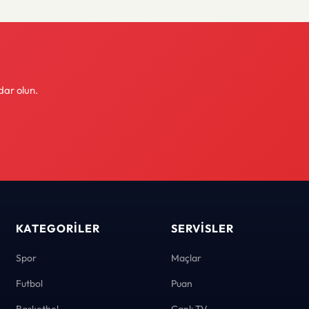
dar olun.
KATEGORILER
SERVISLER
Spor
Maçlar
Futbol
Puan
Basketbol
Canlı TV