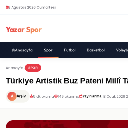
8 Ağustos 2026 Cumartesi
Yazar Spor
Anasayfa
Spor
Futbol
Basketbol
Voleyb
Anasayfa
SPOR
Türkiye Artistik Buz Pateni Millî 
5 dk okuma
149 okunma
13 Ocak 2026 
A
Arşiv
Yayınlanma: