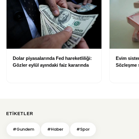
Dolar piyasalarında Fed hareketliliği:
Evim sist
Gözler eylül ayındaki faiz kararında
Sözleşme sı
değişti
ETIKETLER
#Gundem
#Haber
#Spor