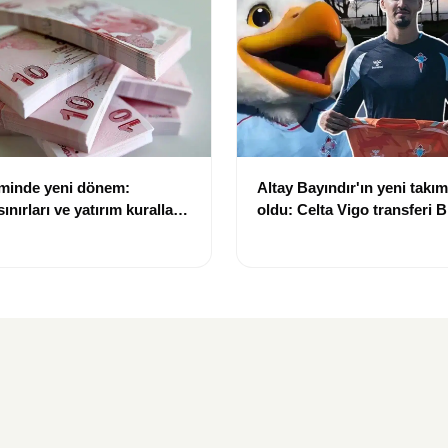
eminde yeni dönem:
Altay Bayındır'ın yeni takımı
nırları ve yatırım kuralları
oldu: Celta Vigo transferi Bi
Göregen videosuyla duyur