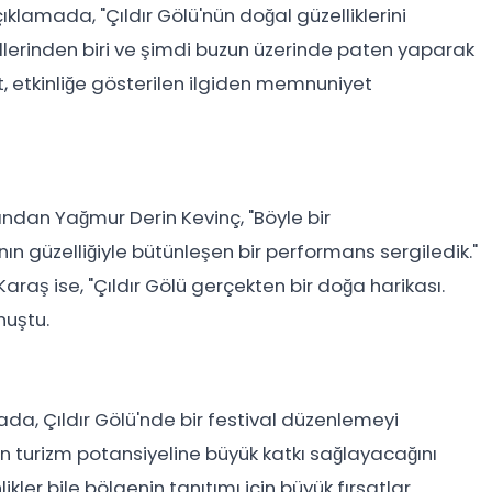
çıklamada, "Çıldır Gölü'nün doğal güzelliklerini
göllerinden biri ve şimdi buzun üzerinde paten yaparak
lat, etkinliğe gösterilen ilgiden memnuniyet
arından Yağmur Derin Kevinç, "Böyle bir
n güzelliğiyle bütünleşen bir performans sergiledik."
 Karaş ise, "Çıldır Gölü gerçekten bir doğa harikası.
onuştu.
ada, Çıldır Gölü'nde bir festival düzenlemeyi
s'ın turizm potansiyeline büyük katkı sağlayacağını
ikler bile bölgenin tanıtımı için büyük fırsatlar