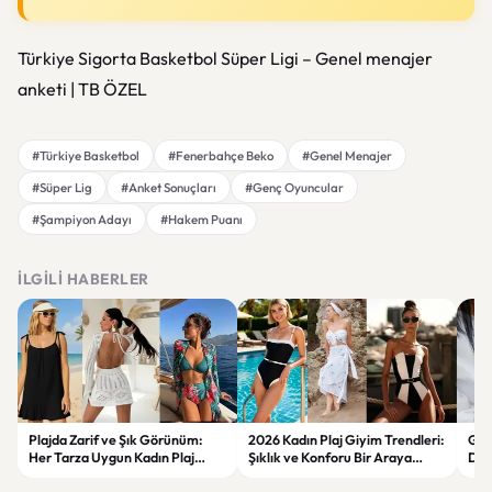
Türkiye Sigorta Basketbol Süper Ligi – Genel menajer
anketi | TB ÖZEL
#Türkiye Basketbol
#Fenerbahçe Beko
#Genel Menajer
#Süper Lig
#Anket Sonuçları
#Genç Oyuncular
#Şampiyon Adayı
#Hakem Puanı
İLGILI HABERLER
Plajda Zarif ve Şık Görünüm:
2026 Kadın Plaj Giyim Trendleri:
Güz
Her Tarza Uygun Kadın Plaj
Şıklık ve Konforu Bir Araya
Dön
Giyim Önerileri
Getiren Modeller
Bakı