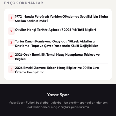
Çöz
EN ÇOK OKUNANLAR
1972 İrlanda Fotoğrafı Yeniden Gündemde Sevgilisi İçin Silaha
1
Sarılan Kadın Kimdir?
Okullar Hangi Tarihte Açılacak? 2026 Yılı Tatil Bilgileri
2
Torba Kanun Komisyonu Onayladı: Yüksek Aidatlara
3
Sınırlama, Tapu ve Çevre Yasasında Köklü Değişiklikler
2026 Ocak Emeklilik Temel Maaş Hesaplama Tablosu ve
4
Bilgileri
2026 Emekli Zammı: Taban Maaş Bilgileri ve 20 Bin Lira
5
Ödeme Hesaplama!
Yazar Spor
Yazar Spor - Futbol, basketbol, voleybol, tenis ve tüm spor dallarından son
dakika haberleri, maç sonuçları, puan durumu