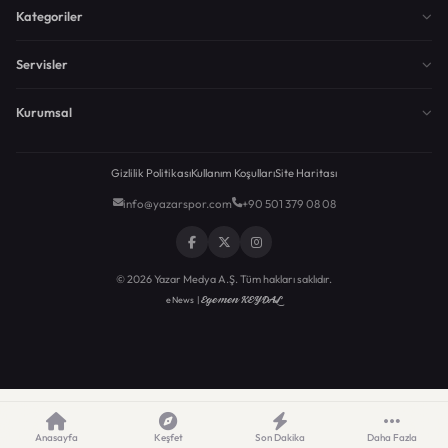
Kategoriler
Servisler
Kurumsal
Gizlilik Politikası
Kullanım Koşulları
Site Haritası
info@yazarspor.com
+90 501 379 08 08
© 2026 Yazar Medya A.Ş. Tüm hakları saklıdır.
Egemen KEYDAL
eNews |
Anasayfa
Keşfet
Son Dakika
Daha Fazla