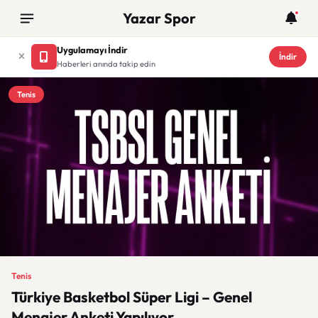
Yazar Spor
Uygulamayı İndir
İndir
Haberleri anında takip edin
Tenis
Tenis
Türkiye Basketbol Süper Ligi – Genel
Menajer Anketi Yapılıyor