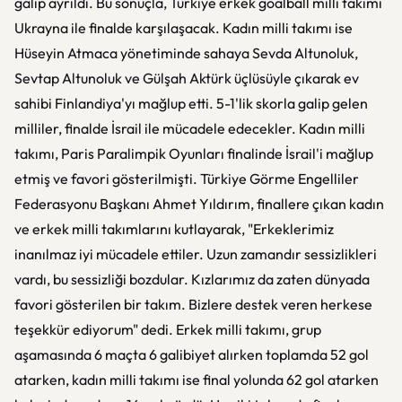
galip ayrıldı. Bu sonuçla, Türkiye erkek goalball milli takımı
Ukrayna ile finalde karşılaşacak. Kadın milli takımı ise
Hüseyin Atmaca yönetiminde sahaya Sevda Altunoluk,
Sevtap Altunoluk ve Gülşah Aktürk üçlüsüyle çıkarak ev
sahibi Finlandiya'yı mağlup etti. 5-1'lik skorla galip gelen
milliler, finalde İsrail ile mücadele edecekler. Kadın milli
takımı, Paris Paralimpik Oyunları finalinde İsrail'i mağlup
etmiş ve favori gösterilmişti. Türkiye Görme Engelliler
Federasyonu Başkanı Ahmet Yıldırım, finallere çıkan kadın
ve erkek milli takımlarını kutlayarak, "Erkeklerimiz
inanılmaz iyi mücadele ettiler. Uzun zamandır sessizlikleri
vardı, bu sessizliği bozdular. Kızlarımız da zaten dünyada
favori gösterilen bir takım. Bizlere destek veren herkese
teşekkür ediyorum" dedi. Erkek milli takımı, grup
aşamasında 6 maçta 6 galibiyet alırken toplamda 52 gol
atarken, kadın milli takımı ise final yolunda 62 gol atarken