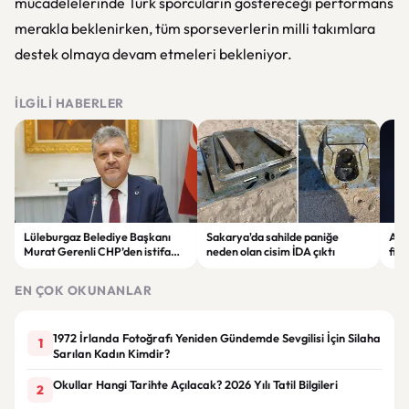
mücadelelerinde Türk sporcuların göstereceği performans
merakla beklenirken, tüm sporseverlerin milli takımlara
destek olmaya devam etmeleri bekleniyor.
İLGILI HABERLER
Lüleburgaz Belediye Başkanı
Sakarya'da sahilde paniğe
Astr
Murat Gerenli CHP’den istifa
neden olan cisim İDA çıktı
fina
etti
Yen
EN ÇOK OKUNANLAR
1972 İrlanda Fotoğrafı Yeniden Gündemde Sevgilisi İçin Silaha
1
Sarılan Kadın Kimdir?
Okullar Hangi Tarihte Açılacak? 2026 Yılı Tatil Bilgileri
2