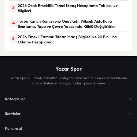
2026 Ocak Emeklilik Temel Maaş Hesaplama Tablosu ve
3
Bilgileri
Torba Kanun Komisyonu Onayladı: Yüksek Aidatlara
4
Sınırlama, Tapu ve Çevre Yasasında Köklü Değişiklikler
2026 Emekli Zammı: Taban Maaş Bilgileri ve 20 Bin Lira
5
Ödeme Hesaplama!
Yazar Spor
Yazar Spor - Futbol, basketbol, voleybol, tenis ve tüm spor dallarından son
dakika haberleri, maç sonuçları, puan durumu
Kategoriler
Servisler
Kurumsal