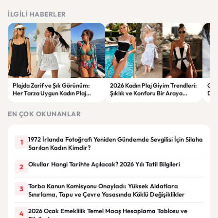
İLGILI HABERLER
Plajda Zarif ve Şık Görünüm:
2026 Kadın Plaj Giyim Trendleri:
Güz
Her Tarza Uygun Kadın Plaj
Şıklık ve Konforu Bir Araya
Dön
Giyim Önerileri
Getiren Modeller
Bakı
Çöz
EN ÇOK OKUNANLAR
1972 İrlanda Fotoğrafı Yeniden Gündemde Sevgilisi İçin Silaha
1
Sarılan Kadın Kimdir?
Okullar Hangi Tarihte Açılacak? 2026 Yılı Tatil Bilgileri
2
Torba Kanun Komisyonu Onayladı: Yüksek Aidatlara
3
Sınırlama, Tapu ve Çevre Yasasında Köklü Değişiklikler
2026 Ocak Emeklilik Temel Maaş Hesaplama Tablosu ve
4