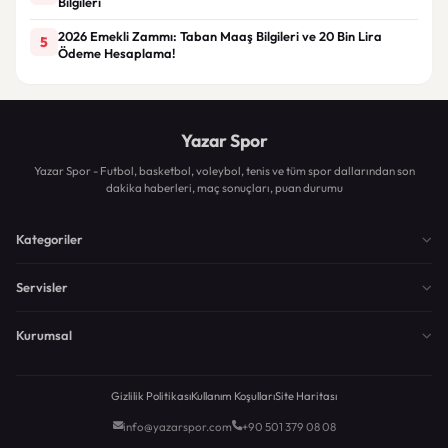
Bilgileri
2026 Emekli Zammı: Taban Maaş Bilgileri ve 20 Bin Lira
5
Ödeme Hesaplama!
Yazar Spor
Yazar Spor - Futbol, basketbol, voleybol, tenis ve tüm spor dallarından son
dakika haberleri, maç sonuçları, puan durumu
Kategoriler
Servisler
Kurumsal
Gizlilik Politikası
Kullanım Koşulları
Site Haritası
info@yazarspor.com
+90 501 379 08 08