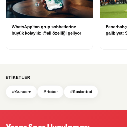
WhatsApp’tan grup sohbetlerine
Fenerbahçe
büyük kolaylık: @all özelliği geliyor
galibiyet:
avantajı ka
ETIKETLER
#Gundem
#Haber
#Basketbol
Yazar Spor Uygulaması