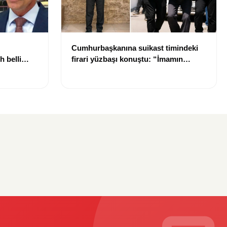
Cumhurbaşkanına suikast timindeki
h belli
firari yüzbaşı konuştu: “İmamın
talimatlarına uydum, pişmanım”