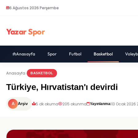
6 Ağustos 2026 Perşembe
Yazar Spor
Anasayfa
Spor
Futbol
Basketbol
Voleyb
Anasayfa
BASKETBOL
Türkiye, Hırvatistan'ı devirdi
5 dk okuma
205 okunma
13 Ocak 2026 
A
Arşiv
Yayınlanma: