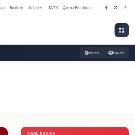
nye
Reklam
İletişim
KVKK
Çerez Politikası
|
Video
Galeri
SON DAKIKA