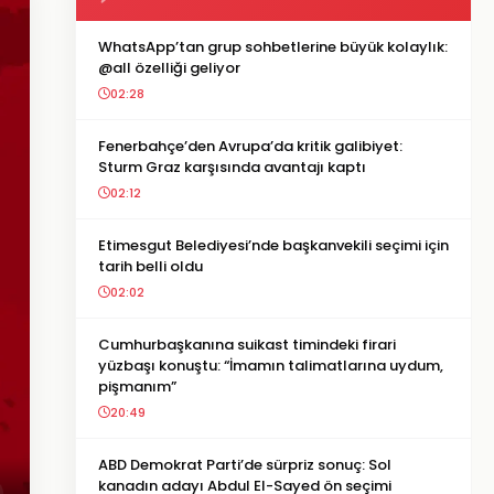
WhatsApp’tan grup sohbetlerine büyük kolaylık:
@all özelliği geliyor
02:28
Fenerbahçe’den Avrupa’da kritik galibiyet:
Sturm Graz karşısında avantajı kaptı
02:12
Etimesgut Belediyesi’nde başkanvekili seçimi için
tarih belli oldu
02:02
Cumhurbaşkanına suikast timindeki firari
yüzbaşı konuştu: “İmamın talimatlarına uydum,
pişmanım”
20:49
ABD Demokrat Parti’de sürpriz sonuç: Sol
kanadın adayı Abdul El-Sayed ön seçimi