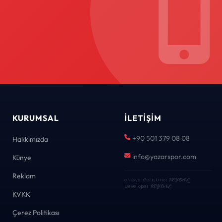
KURUMSAL
İLETIŞIM
+90 501 379 08 08
Hakkımızda
info@yazarspor.com
Künye
Reklam
eNews · Geliştirici
KEYDAL
·
Developer
KEYDAL
KVKK
Çerez Politikası