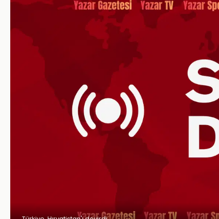
Türkiye, Hırvatistan'ı devirdi